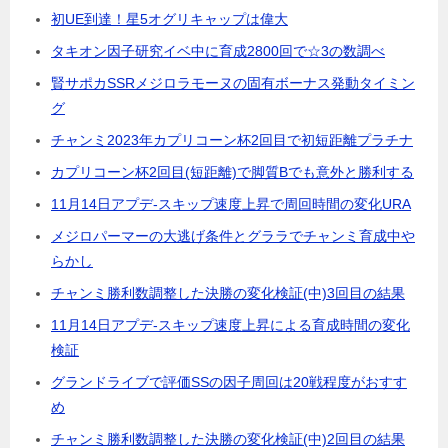
初UE到達！星5オグリキャップは偉大
タキオン因子研究イベ中に育成2800回で☆3の数調べ
賢サポカSSRメジロラモーヌの固有ボーナス発動タイミン
グ
チャンミ2023年カプリコーン杯2回目で初短距離プラチナ
カプリコーン杯2回目(短距離)で脚質Bでも意外と勝利する
11月14日アプデ-スキップ速度上昇で周回時間の変化URA
メジロパーマーの大逃げ条件とグララでチャンミ育成中や
らかし
チャンミ勝利数調整した決勝の変化検証(中)3回目の結果
11月14日アプデ-スキップ速度上昇による育成時間の変化
検証
グランドライブで評価SSの因子周回は20戦程度がおすす
め
チャンミ勝利数調整した決勝の変化検証(中)2回目の結果