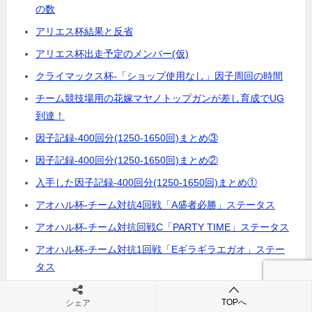
の数
アリエス杯結果と反省
アリエス杯出走予定のメンバー(仮)
クライマックス杯-「ショップ使用なし」因子周回の時間
チーム競技場用の花嫁マヤノトップガンが差し育成でUG
到達！
因子記録-400回分(1250-1650回)まとめ③
因子記録-400回分(1250-1650回)まとめ②
入手した因子記録-400回分(1250-1650回)まとめ①
アオハル杯-チーム対抗4回戦「A盛者必勝」ステータス
アオハル杯-チーム対抗回戦C「PARTY TIME」ステータス
アオハル杯-チーム対抗1回戦「Eギラギラエガオ」ステー
タス
ウマ娘-アオハル杯-チーム対抗戦1回戦「Eガンバルゾ」ス
TOPへ
シェア
テータス