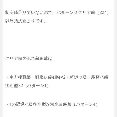
制空値足りていないので、パターン２クリア前（224）
以外拮抗止まりです。
クリア前のボス敵編成は
・南方棲戦姫・戦艦レ級elite×2・軽巡ツ級・駆逐ハ級
後期型×2（パターン1）
・↑の駆逐ハ級後期型が潜水ヨ級版（パターン4）