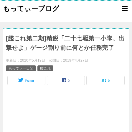
もってぃーブログ
[艦これ第二期]精鋭「二十七駆第一小隊、出
撃せよ」ゲージ割り前に何とか任務完了
更新日：
2020年5月19日
公開日：
2019年4月27日
もってぃー日記
艦これ
Tweet
0
0