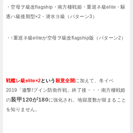
・空母ヲ級改flagship・南方棲戦姫・重巡ネ級elite・駆
逐ハ級後期型×2・潜水ヨ級（パターン3）
・↑重巡ネ級eliteが空母ヲ級改flagship版（パターン2）
戦艦レ級elite×2
という
殺意全開
に加えて、冬イベ
2019「邀撃!ブイン防衛作戦」終了後・・・南方棲戦姫
装甲120が180
の
に強化され、地獄度数が留まること
を知りません。