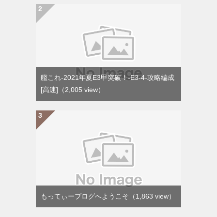
艦これ-2021年夏E3甲突破！-E3-4-攻略編成
[高速]
（2,005 view）
もってぃーブログへようこそ
（1,863 view）