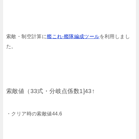
索敵・制空計算に
艦これ-艦隊編成ツール
を利用しまし
た。
索敵値（33式・分岐点係数1]43↑
・クリア時の索敵値44.6