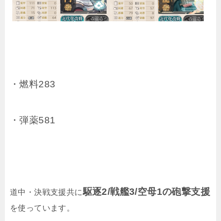
・燃料283
・弾薬581
駆逐2/戦艦3/空母1の砲撃支援
道中・決戦支援共に
を使っています。