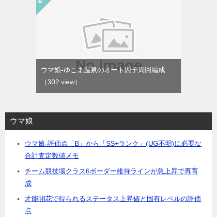
ウマ娘-ゆこま温泉のオート因子周回編成
（302 view）
ウマ娘
ウマ娘-評価点「B」から「SS+ランク」(UG不明)に必要な
合計査定数値メモ
チーム競技場クラス6ボーダー維持ラインが急上昇で再育
成
才能開花で得られるステータス上昇値と固有レベルの評価
点