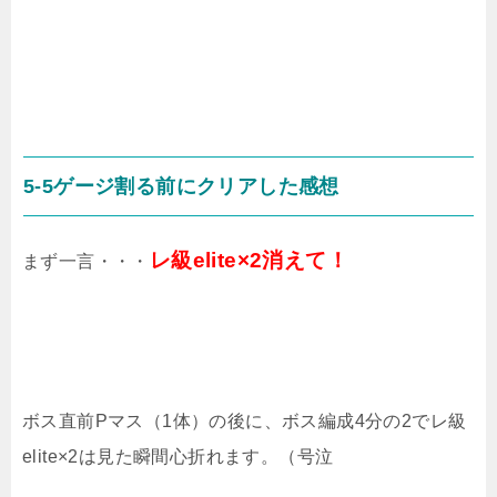
5-5ゲージ割る前にクリアした感想
レ級elite×2消えて！
まず一言・・・
ボス直前Pマス（1体）の後に、ボス編成4分の2でレ級
elite×2は見た瞬間心折れます。（号泣