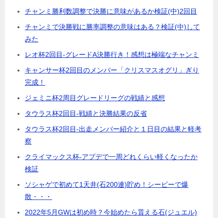
チャンミ勝利数調整で決勝に意味があるか検証(中)2回目
チャンミで決勝戦に勝率調整の意味はある？検証(中)して
みた
レオ杯2回目-グレードA決勝行き！感想は極端なチャンミ
キャンサー杯2回目のメンバー「クリスマスオグリ」ぎり
完成！
ジェミニ杯2周目グレードリーグの戦績と感想
タウラス杯2回目-戦績と決勝結果の反省
タウラス杯2回目-出走メンバー紹介と１日目の結果と軽考
察
クライマックス杯-アプデで一周どれくらい軽くなったか
検証
ソシャゲで初めて1天井(石200連)貯め！シービーで爆
散・・・
2022年5月GWは初め時？今始めたら貰える石(ジュエル)