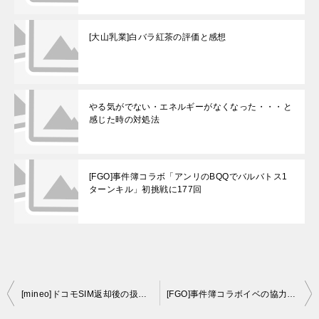
[大山乳業]白バラ紅茶の評価と感想
やる気がでない・エネルギーがなくなった・・・と
感じた時の対処法
[FGO]事件簿コラボ「アンリのBQQでバルバトス1
ターンキル」初挑戦に177回
投
[mineo]ドコモSIM返却後の扱い（ドコモショップで知った事実）
[FGO]事件簿コラボイベの協力レイド戦・・・始まりますね！
稿