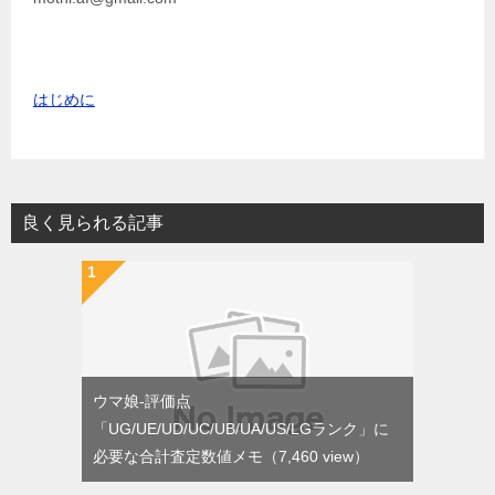
はじめに
良く見られる記事
ウマ娘-評価点
「UG/UE/UD/UC/UB/UA/US/LGランク」に
必要な合計査定数値メモ
（7,460 view）