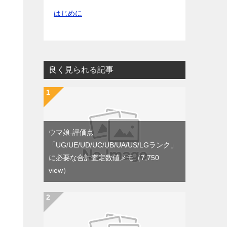
はじめに
良く見られる記事
ウマ娘-評価点
「UG/UE/UD/UC/UB/UA/US/LGランク」
に必要な合計査定数値メモ
（7,750
view）