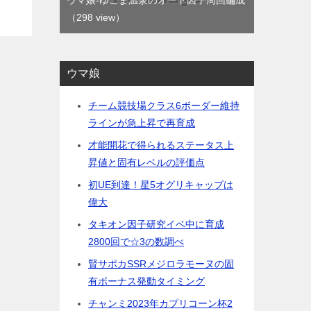
ウマ娘-ゆこま温泉のオート因子周回編成
（298 view）
ウマ娘
チーム競技場クラス6ボーダー維持
ラインが急上昇で再育成
才能開花で得られるステータス上
昇値と固有レベルの評価点
初UE到達！星5オグリキャップは
偉大
タキオン因子研究イベ中に育成
2800回で☆3の数調べ
賢サポカSSRメジロラモーヌの固
有ボーナス発動タイミング
チャンミ2023年カプリコーン杯2