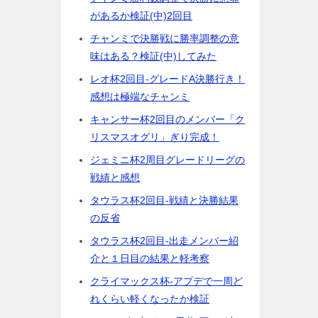
があるか検証(中)2回目
チャンミで決勝戦に勝率調整の意
味はある？検証(中)してみた
レオ杯2回目-グレードA決勝行き！
感想は極端なチャンミ
キャンサー杯2回目のメンバー「ク
リスマスオグリ」ぎり完成！
ジェミニ杯2周目グレードリーグの
戦績と感想
タウラス杯2回目-戦績と決勝結果
の反省
タウラス杯2回目-出走メンバー紹
介と１日目の結果と軽考察
クライマックス杯-アプデで一周ど
れくらい軽くなったか検証