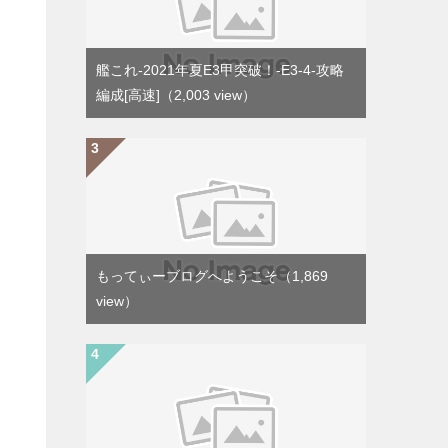
艦これ-2021年夏E3甲突破！-E3-4-攻略
編成[高速]
（2,003 view）
もってぃーブログへようこそ
（1,869
view）