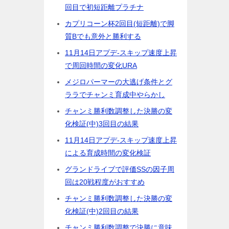
回目で初短距離プラチナ
カプリコーン杯2回目(短距離)で脚
質Bでも意外と勝利する
11月14日アプデ-スキップ速度上昇
で周回時間の変化URA
メジロパーマーの大逃げ条件とグ
ララでチャンミ育成中やらかし
チャンミ勝利数調整した決勝の変
化検証(中)3回目の結果
11月14日アプデ-スキップ速度上昇
による育成時間の変化検証
グランドライブで評価SSの因子周
回は20戦程度がおすすめ
チャンミ勝利数調整した決勝の変
化検証(中)2回目の結果
チャンミ勝利数調整で決勝に意味