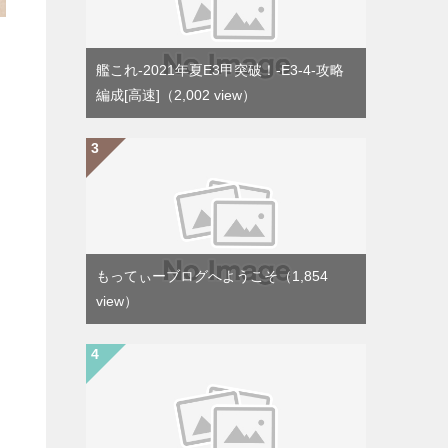
艦これ-2021年夏E3甲突破！-E3-4-攻略
編成[高速]
（2,002 view）
もってぃーブログへようこそ
（1,854
view）