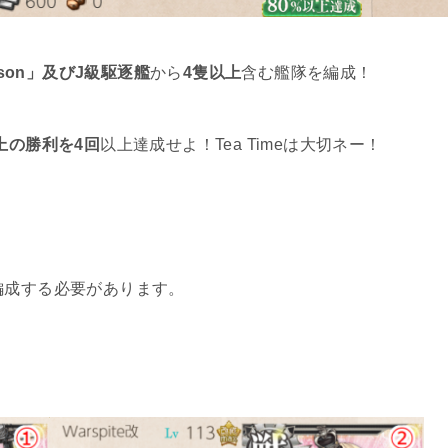
elson」及びJ級駆逐艦
から
4隻以上
含む艦隊を編成！
以上の勝利を4回
以上達成せよ！Tea Timeは大切ネー！
編成する必要があります。