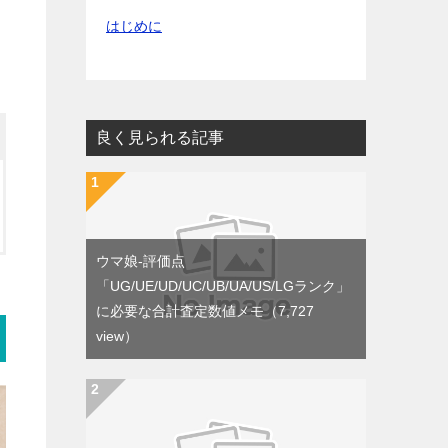
はじめに
良く見られる記事
ウマ娘-評価点
「UG/UE/UD/UC/UB/UA/US/LGランク」
に必要な合計査定数値メモ
（7,727
view）