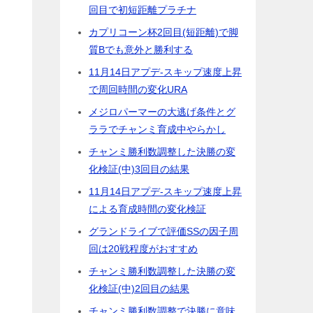
回目で初短距離プラチナ
カプリコーン杯2回目(短距離)で脚
質Bでも意外と勝利する
11月14日アプデ-スキップ速度上昇
で周回時間の変化URA
メジロパーマーの大逃げ条件とグ
ララでチャンミ育成中やらかし
チャンミ勝利数調整した決勝の変
化検証(中)3回目の結果
11月14日アプデ-スキップ速度上昇
による育成時間の変化検証
グランドライブで評価SSの因子周
回は20戦程度がおすすめ
チャンミ勝利数調整した決勝の変
化検証(中)2回目の結果
チャンミ勝利数調整で決勝に意味