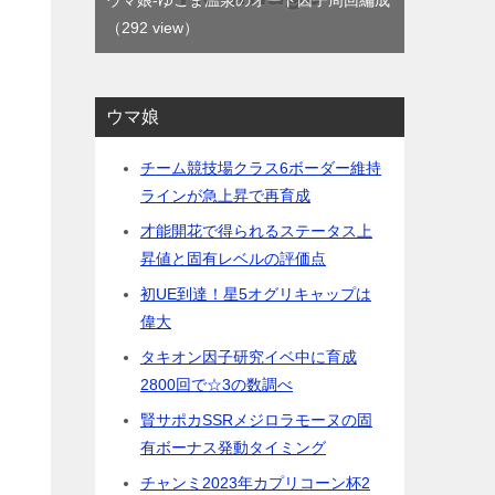
ウマ娘-ゆこま温泉のオート因子周回編成
（292 view）
ウマ娘
チーム競技場クラス6ボーダー維持
ラインが急上昇で再育成
才能開花で得られるステータス上
昇値と固有レベルの評価点
初UE到達！星5オグリキャップは
偉大
タキオン因子研究イベ中に育成
2800回で☆3の数調べ
賢サポカSSRメジロラモーヌの固
有ボーナス発動タイミング
チャンミ2023年カプリコーン杯2