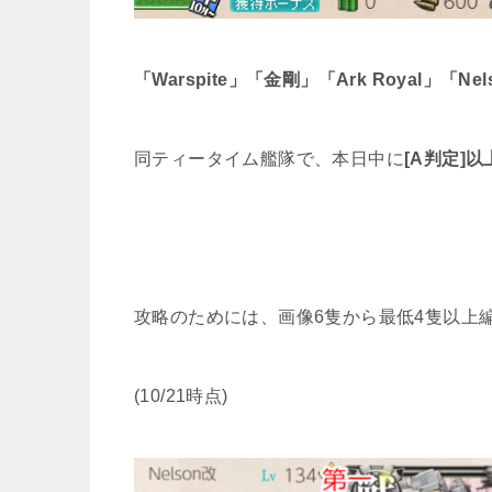
「Warspite」「金剛」「Ark Royal」「N
同ティータイム艦隊で、本日中に
[A判定]
攻略のためには、画像6隻から最低4隻以上
(10/21時点)