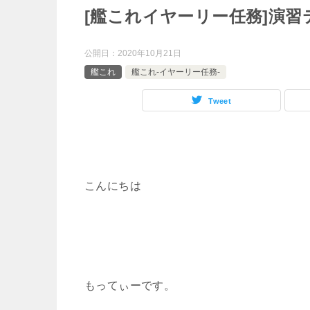
[艦これイヤーリー任務]演
公開日：
2020年10月21日
艦これ
艦これ-イヤーリー任務-
Tweet
こんにちは
もってぃーです。