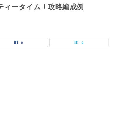
習ティータイム！攻略編成例
0
0