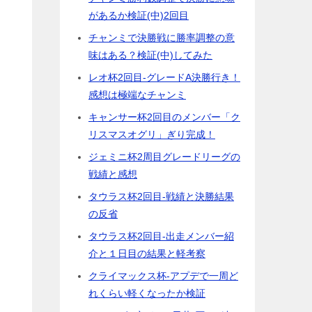
があるか検証(中)2回目
チャンミで決勝戦に勝率調整の意
味はある？検証(中)してみた
レオ杯2回目-グレードA決勝行き！
感想は極端なチャンミ
キャンサー杯2回目のメンバー「ク
リスマスオグリ」ぎり完成！
ジェミニ杯2周目グレードリーグの
戦績と感想
タウラス杯2回目-戦績と決勝結果
の反省
タウラス杯2回目-出走メンバー紹
介と１日目の結果と軽考察
クライマックス杯-アプデで一周ど
れくらい軽くなったか検証