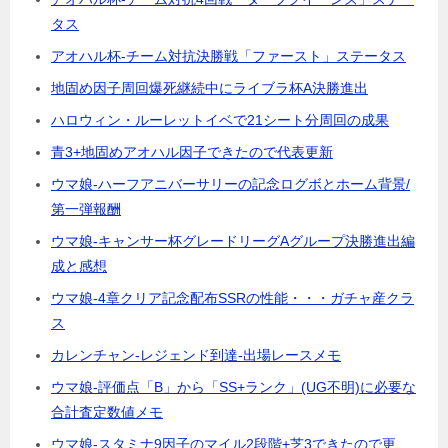
タス
アオハル杯-チーム対抗決勝戦「ファースト」ステータス
地固め因子周回爆死継続中にライブラ杯A決勝進出
ハロウィン・ルーレットイベで21シート分周回の成果
青3+地固めアオハル因子できたので代表更新
ウマ娘-ハーフアニバーサリーの記念ログボとホーム背景/
第一弾報酬
ウマ娘-キャンサー杯グレードリーグAグループ決勝進出編
成と感想
ウマ娘-4章クリア記念配布SSRの性能・・・ガチャ産クラ
ス
カレンチャン-レジェンド到達-出場レースメモ
ウマ娘-評価点「B」から「SS+ランク」(UG不明)に必要な
合計査定数値メモ
ウマ娘-スタミナ9因子のマイル2段階+芝3できたので更