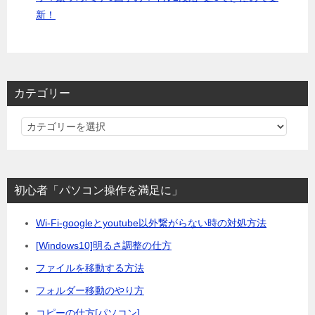
新！
カテゴリー
カ
テ
ゴ
リ
初心者「パソコン操作を満足に」
ー
Wi-Fi-googleとyoutube以外繋がらない時の対処方法
[Windows10]明るさ調整の仕方
ファイルを移動する方法
フォルダー移動のやり方
コピーの仕方[パソコン]