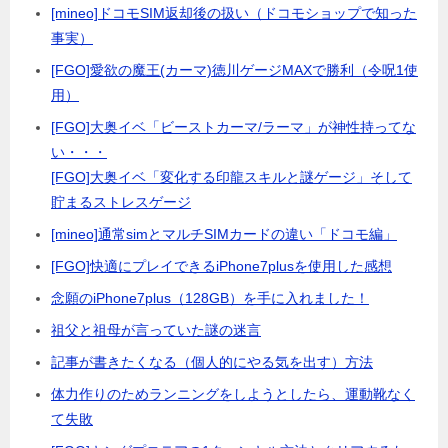
[mineo]ドコモSIM返却後の扱い（ドコモショップで知った
事実）
[FGO]愛欲の魔王(カーマ)徳川ゲージMAXで勝利（令呪1使
用）
[FGO]大奥イベ「ビーストカーマ/ラーマ」が神性持ってな
い・・・
[FGO]大奥イベ「変化する印龍スキルと謎ゲージ」そして
貯まるストレスゲージ
[mineo]通常simとマルチSIMカードの違い「ドコモ編」
[FGO]快適にプレイできるiPhone7plusを使用した感想
念願のiPhone7plus（128GB）を手に入れました！
祖父と祖母が言っていた謎の迷言
記事が書きたくなる（個人的にやる気を出す）方法
体力作りのためランニングをしようとしたら、運動靴なく
て失敗