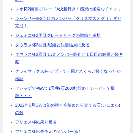
レオ杯2回目-グレードA決勝行き！感想は極端なチャンミ
キャンサー杯2回目のメンバー「クリスマスオグリ」ぎり
完成！
ジェミニ杯2周目グレードリーグの戦績と感想
タウラス杯2回目-戦績と決勝結果の反省
タウラス杯2回目-出走メンバー紹介と１日目の結果と軽考
察
クライマックス杯-アプデで一周どれくらい軽くなったか
検証
ソシャゲで初めて1天井(石200連)貯め！シービーで爆
散・・・
2022年5月GWは初め時？今始めたら貰える石(ジュエル)
の数
アリエス杯結果と反省
アリエス杯出走予定のメンバー(仮)