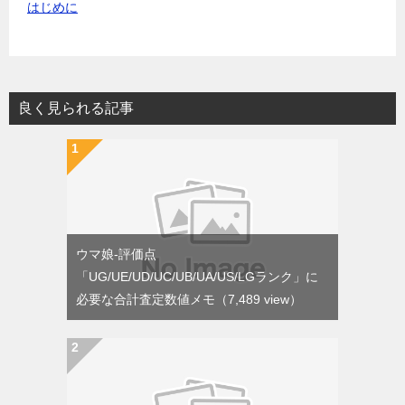
はじめに
良く見られる記事
ウマ娘-評価点
「UG/UE/UD/UC/UB/UA/US/LGランク」に
必要な合計査定数値メモ
（7,489 view）