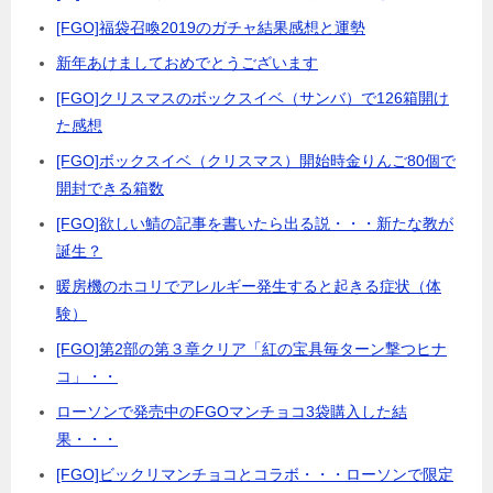
[FGO]福袋召喚2019のガチャ結果感想と運勢
新年あけましておめでとうございます
[FGO]クリスマスのボックスイベ（サンバ）で126箱開け
た感想
[FGO]ボックスイベ（クリスマス）開始時金りんご80個で
開封できる箱数
[FGO]欲しい鯖の記事を書いたら出る説・・・新たな教が
誕生？
暖房機のホコリでアレルギー発生すると起きる症状（体
験）
[FGO]第2部の第３章クリア「紅の宝具毎ターン撃つヒナ
コ」・・
ローソンで発売中のFGOマンチョコ3袋購入した結
果・・・
[FGO]ビックリマンチョコとコラボ・・・ローソンで限定