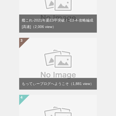
艦これ-2021年夏E3甲突破！-E3-4-攻略編成
[高速]
（2,006 view）
もってぃーブログへようこそ
（1,881 view）