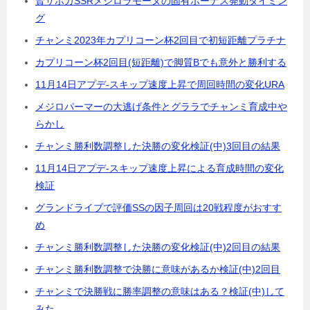
賢サポカSSRメジロラモーヌの固有ボーナス発動タイミン
グ
チャンミ2023年カプリコーン杯2回目で初短距離プラチナ
カプリコーン杯2回目(短距離)で脚質Bでも意外と勝利する
11月14日アプデ-スキップ速度上昇で周回時間の変化URA
メジロパーマーの大逃げ条件とグララでチャンミ育成中や
らかし
チャンミ勝利数調整した決勝の変化検証(中)3回目の結果
11月14日アプデ-スキップ速度上昇による育成時間の変化
検証
グランドライブで評価SSの因子周回は20戦程度がおすす
め
チャンミ勝利数調整した決勝の変化検証(中)2回目の結果
チャンミ勝利数調整で決勝に意味があるか検証(中)2回目
チャンミで決勝戦に勝率調整の意味はある？検証(中)して
みた