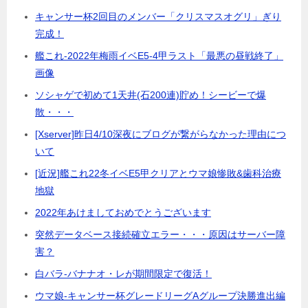
キャンサー杯2回目のメンバー「クリスマスオグリ」ぎり
完成！
艦これ-2022年梅雨イベE5-4甲ラスト「最悪の昼戦終了」
画像
ソシャゲで初めて1天井(石200連)貯め！シービーで爆
散・・・
[Xserver]昨日4/10深夜にブログが繋がらなかった理由につ
いて
[近況]艦これ22冬イベE5甲クリアとウマ娘惨敗&歯科治療
地獄
2022年あけましておめでとうございます
突然データベース接続確立エラー・・・原因はサーバー障
害？
白バラ-バナナオ・レが期間限定で復活！
ウマ娘-キャンサー杯グレードリーグAグループ決勝進出編