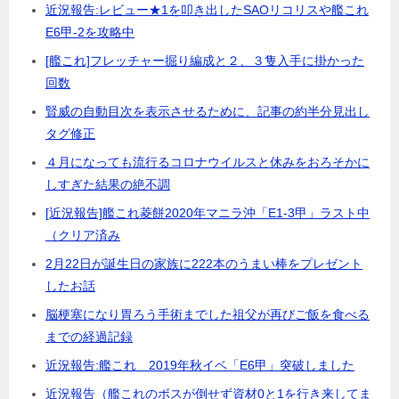
近況報告:レビュー★1を叩き出したSAOリコリスや艦これ
E6甲-2を攻略中
[艦これ]フレッチャー掘り編成と２、３隻入手に掛かった
回数
賢威の自動目次を表示させるために、記事の約半分見出し
タグ修正
４月になっても流行るコロナウイルスと休みをおろそかに
しすぎた結果の絶不調
[近況報告]艦これ菱餅2020年マニラ沖「E1-3甲」ラスト中
（クリア済み
2月22日が誕生日の家族に222本のうまい棒をプレゼント
したお話
脳梗塞になり胃ろう手術までした祖父が再びご飯を食べる
までの経過記録
近況報告:艦これ 2019年秋イベ「E6甲」突破しました
近況報告（艦これのボスが倒せず資材0と1を行き来してま