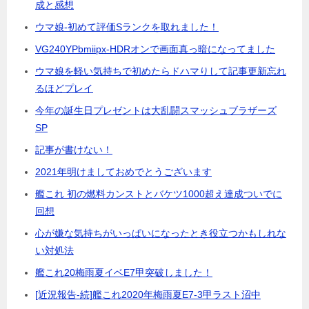
成と感想
ウマ娘-初めて評価Sランクを取れました！
VG240YPbmiipx-HDRオンで画面真っ暗になってました
ウマ娘を軽い気持ちで初めたらドハマりして記事更新忘れ
るほどプレイ
今年の誕生日プレゼントは大乱闘スマッシュブラザーズ
SP
記事が書けない！
2021年明けましておめでとうございます
艦これ 初の燃料カンストとバケツ1000超え達成ついでに
回想
心が嫌な気持ちがいっぱいになったとき役立つかもしれな
い対処法
艦これ20梅雨夏イベE7甲突破しました！
[近況報告-続]艦これ2020年梅雨夏E7-3甲ラスト沼中