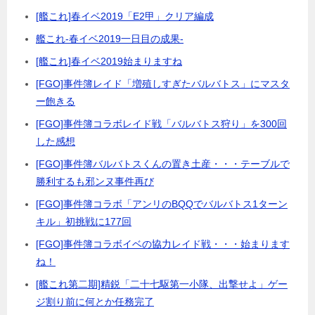
[艦これ]春イベ2019「E2甲」クリア編成
艦これ-春イベ2019一日目の成果-
[艦これ]春イベ2019始まりますね
[FGO]事件簿レイド「増殖しすぎたバルバトス」にマスタ
ー飽きる
[FGO]事件簿コラボレイド戦「バルバトス狩り」を300回
した感想
[FGO]事件簿バルバトスくんの置き土産・・・テーブルで
勝利するも邪ンヌ事件再び
[FGO]事件簿コラボ「アンリのBQQでバルバトス1ターン
キル」初挑戦に177回
[FGO]事件簿コラボイベの協力レイド戦・・・始まります
ね！
[艦これ第二期]精鋭「二十七駆第一小隊、出撃せよ」ゲー
ジ割り前に何とか任務完了