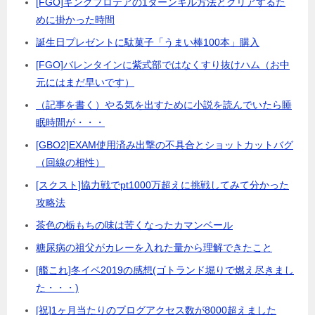
[FGO]キングプロテアの1ターンキル方法とクリアするた
めに掛かった時間
誕生日プレゼントに駄菓子「うまい棒100本」購入
[FGO]バレンタインに紫式部ではなくすり抜けハム（お中
元にはまだ早いです）
（記事を書く）やる気を出すために小説を読んでいたら睡
眠時間が・・・
[GBO2]EXAM使用済み出撃の不具合とショットカットバグ
（回線の相性）
[スクスト]協力戦でpt1000万超えに挑戦してみて分かった
攻略法
茶色の栃もちの味は苦くなったカマンベール
糖尿病の祖父がカレーを入れた量から理解できたこと
[艦これ]冬イベ2019の感想(ゴトランド堀りで燃え尽きまし
た・・・)
[祝]1ヶ月当たりのブログアクセス数が8000超えました