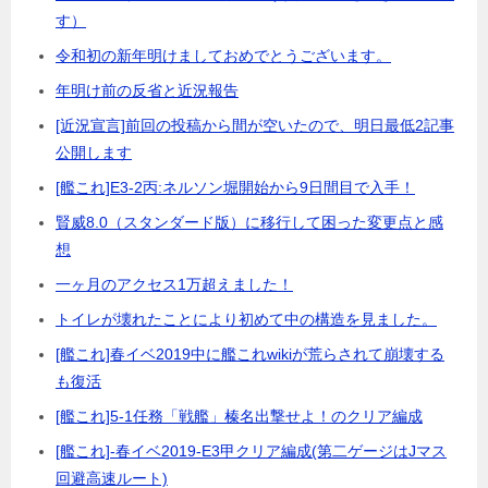
す）
令和初の新年明けましておめでとうございます。
年明け前の反省と近況報告
[近況宣言]前回の投稿から間が空いたので、明日最低2記事
公開します
[艦これ]E3-2丙:ネルソン堀開始から9日間目で入手！
賢威8.0（スタンダード版）に移行して困った変更点と感
想
一ヶ月のアクセス1万超えました！
トイレが壊れたことにより初めて中の構造を見ました。
[艦これ]春イベ2019中に艦これwikiが荒らされて崩壊する
も復活
[艦これ]5-1任務「戦艦」榛名出撃せよ！のクリア編成
[艦これ]-春イベ2019-E3甲クリア編成(第二ゲージはJマス
回避高速ルート)