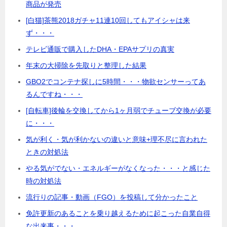
商品が発売
[白猫]茶熊2018ガチャ11連10回してもアイシャは来
ず・・・
テレビ通販で購入したDHA・EPAサプリの真実
年末の大掃除を先取りと整理した結果
GBO2でコンテナ探しに5時間・・・物欲センサーってあ
るんですね・・・
[自転車]後輪を交換してから1ヶ月弱でチューブ交換が必要
に・・・
気が利く・気が利かないの違いと意味+理不尽に言われた
ときの対処法
やる気がでない・エネルギーがなくなった・・・と感じた
時の対処法
流行りの記事・動画（FGO）を投稿して分かったこと
免許更新のあることを乗り越えるために起こった自業自得
な出来事・・・