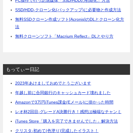
PC操作で行う記憶媒体「SSD/HDDの初期化」方法
SSD/HDD-クローン化(バックアップ)に必要物と作成方法
無料SSDクローン作成ソフト[Acronis]のDLとクローン化方
法
無料クローンソフト「Macrium Reflect」DLとやり方
もってぃー日記
2023年あけましておめでとうございます
年越し前に合同銀行のキャッシュカード壊れました
Amazonで3万円iTunes課金(Eメール)に掛かった時間
レオ杯2回目-グレードA決勝行き！感想は極端なチャンミ
iTunes Store「購入を完了できませんでした」解決方法
クリスタ-初めて(色塗り)完成したイラスト！