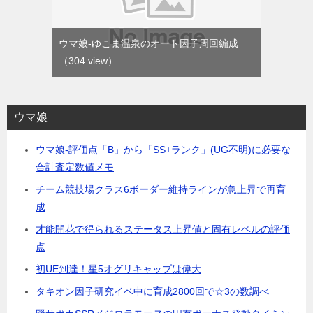
ウマ娘-ゆこま温泉のオート因子周回編成
（304 view）
ウマ娘
ウマ娘-評価点「B」から「SS+ランク」(UG不明)に必要な
合計査定数値メモ
チーム競技場クラス6ボーダー維持ラインが急上昇で再育
成
才能開花で得られるステータス上昇値と固有レベルの評価
点
初UE到達！星5オグリキャップは偉大
タキオン因子研究イベ中に育成2800回で☆3の数調べ