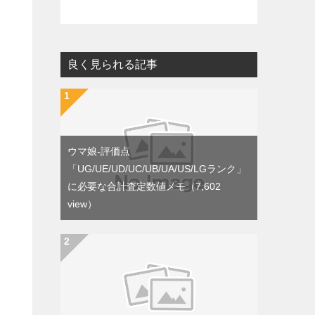
い
良く見られる記事
ウマ娘-評価点
「UG/UE/UD/UC/UB/UA/US/LGランク」
に必要な合計査定数値メモ
（7,602
view）