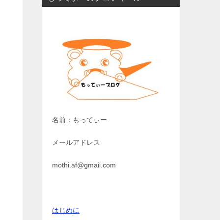
名前：もってぃー
メールアドレス
mothi.af@gmail.com
はじめに