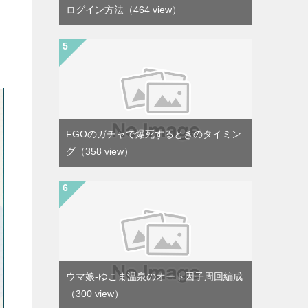
ログイン方法
（464 view）
FGOのガチャで爆死するときのタイミン
グ
（358 view）
ウマ娘-ゆこま温泉のオート因子周回編成
（300 view）