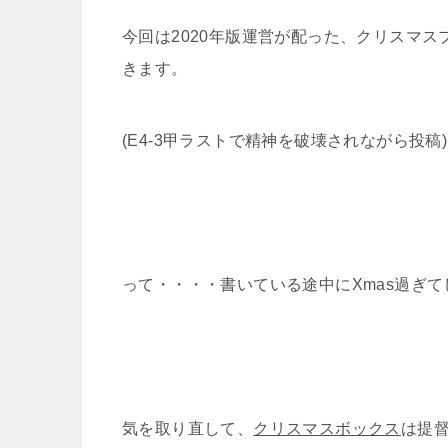
今回は2020年版運営が配った、クリスマ
きます。
(E4-3甲ラストで精神を破壊されながら投稿)
って・・・・書いている途中にXmas過ぎて
気を取り直して、
クリスマスボックス
は提