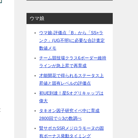
ウマ娘
ウマ娘-評価点「B」から「SS+ラ
ンク」(UG不明)に必要な合計査定
数値メモ
チーム競技場クラス6ボーダー維持
ラインが急上昇で再育成
才能開花で得られるステータス上
昇値と固有レベルの評価点
初UE到達！星5オグリキャップは
偉大
と
タキオン因子研究イベ中に育成
2800回で☆3の数調べ
賢サポカSSRメジロラモーヌの固
有ボーナス発動タイミング