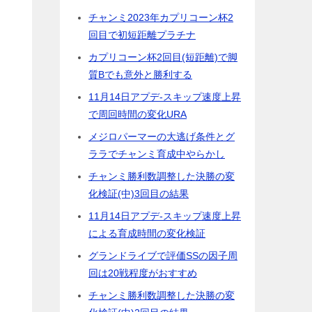
チャンミ2023年カプリコーン杯2
回目で初短距離プラチナ
カプリコーン杯2回目(短距離)で脚
質Bでも意外と勝利する
11月14日アプデ-スキップ速度上昇
で周回時間の変化URA
メジロパーマーの大逃げ条件とグ
ララでチャンミ育成中やらかし
チャンミ勝利数調整した決勝の変
化検証(中)3回目の結果
11月14日アプデ-スキップ速度上昇
による育成時間の変化検証
グランドライブで評価SSの因子周
回は20戦程度がおすすめ
チャンミ勝利数調整した決勝の変