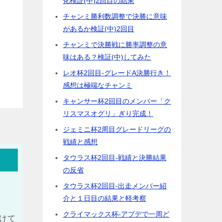
化検証(中)2回目の結果
チャンミ勝利数調整で決勝に意味
があるか検証(中)2回目
チャンミで決勝戦に勝率調整の意
味はある？検証(中)してみた
レオ杯2回目-グレードA決勝行き！
感想は極端なチャンミ
キャンサー杯2回目のメンバー「ク
リスマスオグリ」ぎり完成！
ジェミニ杯2周目グレードリーグの
戦績と感想
タウラス杯2回目-戦績と決勝結果
の反省
タウラス杯2回目-出走メンバー紹
介と１日目の結果と軽考察
クライマックス杯-アプデで一周ど
けて