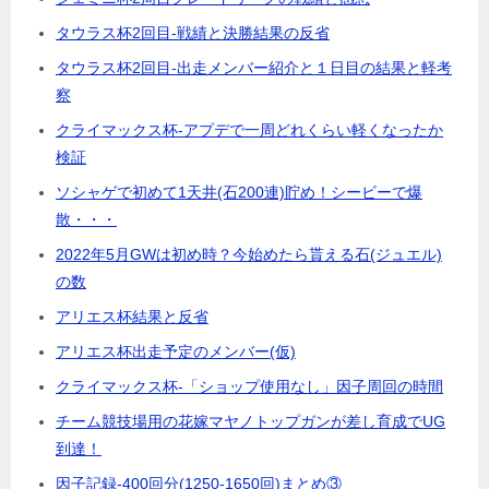
タウラス杯2回目-戦績と決勝結果の反省
タウラス杯2回目-出走メンバー紹介と１日目の結果と軽考
察
クライマックス杯-アプデで一周どれくらい軽くなったか
検証
ソシャゲで初めて1天井(石200連)貯め！シービーで爆
散・・・
2022年5月GWは初め時？今始めたら貰える石(ジュエル)
の数
アリエス杯結果と反省
アリエス杯出走予定のメンバー(仮)
クライマックス杯-「ショップ使用なし」因子周回の時間
チーム競技場用の花嫁マヤノトップガンが差し育成でUG
到達！
因子記録-400回分(1250-1650回)まとめ③