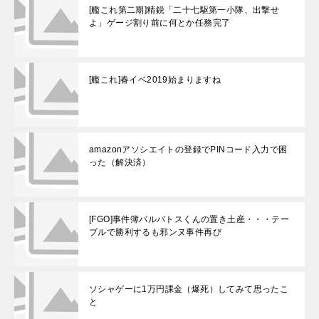
[艦これ第二期]精鋭「二十七駆第一小隊、出撃せ
よ」ゲージ割り前に何とか任務完了
[艦これ]春イベ2019始まりますね
amazonアソシエイトの登録でPINコード入力で困
った（解決済）
[FGO]事件簿バルバトスくんの置き土産・・・テー
ブルで勝利するも邪ンヌ事件再び
ソシャゲーに1万円課金（爆死）してみて思ったこ
と