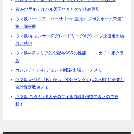
青3+地固めアオハル因子できたので代表更新
ウマ娘-ハーフアニバーサリーの記念ログボとホーム背景/
第一弾報酬
ウマ娘-キャンサー杯グレードリーグAグループ決勝進出編
成と感想
ウマ娘-4章クリア記念配布SSRの性能・・・ガチャ産クラ
ス
カレンチャン-レジェンド到達-出場レースメモ
ウマ娘-評価点「B」から「SS+ランク」(UG不明)に必要な
合計査定数値メモ
ウマ娘-スタミナ9因子のマイル2段階+芝3できたので更
新！