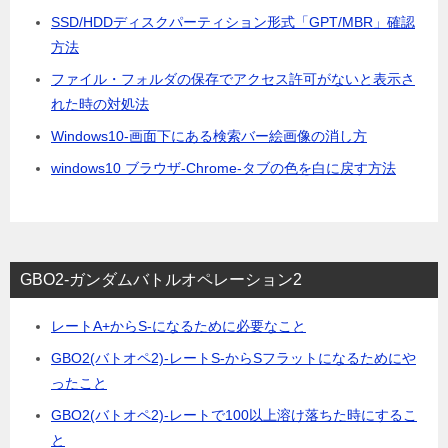
SSD/HDDディスクパーティション形式「GPT/MBR」確認
方法
ファイル・フォルダの保存でアクセス許可がないと表示さ
れた時の対処法
Windows10-画面下にある検索バー絵画像の消し方
windows10 ブラウザ-Chrome-タブの色を白に戻す方法
GBO2-ガンダムバトルオペレーション2
レートA+からS-になるために必要なこと
GBO2(バトオペ2)-レートS-からSフラットになるためにや
ったこと
GBO2(バトオペ2)-レートで100以上溶け落ちた時にするこ
と