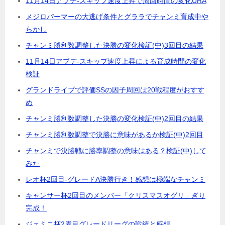
11月14日アプデ-スキップ速度上昇で周回時間の変化URA
メジロパーマーの大逃げ条件とグララでチャンミ育成中や
らかし
チャンミ勝利数調整した決勝の変化検証(中)3回目の結果
11月14日アプデ-スキップ速度上昇による育成時間の変化
検証
グランドライブで評価SSの因子周回は20戦程度がおすす
め
チャンミ勝利数調整した決勝の変化検証(中)2回目の結果
チャンミ勝利数調整で決勝に意味があるか検証(中)2回目
チャンミで決勝戦に勝率調整の意味はある？検証(中)して
みた
レオ杯2回目-グレードA決勝行き！感想は極端なチャンミ
キャンサー杯2回目のメンバー「クリスマスオグリ」ぎり
完成！
ジェミニ杯2周目グレードリーグの戦績と感想