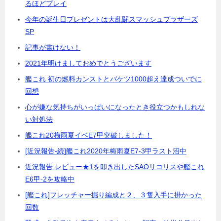
るほどプレイ
今年の誕生日プレゼントは大乱闘スマッシュブラザーズ
SP
記事が書けない！
2021年明けましておめでとうございます
艦これ 初の燃料カンストとバケツ1000超え達成ついでに
回想
心が嫌な気持ちがいっぱいになったとき役立つかもしれな
い対処法
艦これ20梅雨夏イベE7甲突破しました！
[近況報告-続]艦これ2020年梅雨夏E7-3甲ラスト沼中
近況報告:レビュー★1を叩き出したSAOリコリスや艦これ
E6甲-2を攻略中
[艦これ]フレッチャー掘り編成と２、３隻入手に掛かった
回数