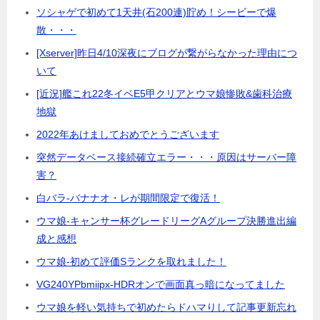
ソシャゲで初めて1天井(石200連)貯め！シービーで爆
散・・・
[Xserver]昨日4/10深夜にブログが繋がらなかった理由につ
いて
[近況]艦これ22冬イベE5甲クリアとウマ娘惨敗&歯科治療
地獄
2022年あけましておめでとうございます
突然データベース接続確立エラー・・・原因はサーバー障
害？
白バラ-バナナオ・レが期間限定で復活！
ウマ娘-キャンサー杯グレードリーグAグループ決勝進出編
成と感想
ウマ娘-初めて評価Sランクを取れました！
VG240YPbmiipx-HDRオンで画面真っ暗になってました
ウマ娘を軽い気持ちで初めたらドハマりして記事更新忘れ