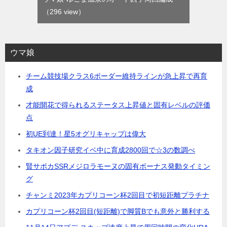
（296 view）
ウマ娘
チーム競技場クラス6ボーダー維持ラインが急上昇で再育
成
才能開花で得られるステータス上昇値と固有レベルの評価
点
初UE到達！星5オグリキャップは偉大
タキオン因子研究イベ中に育成2800回で☆3の数調べ
賢サポカSSRメジロラモーヌの固有ボーナス発動タイミン
グ
チャンミ2023年カプリコーン杯2回目で初短距離プラチナ
カプリコーン杯2回目(短距離)で脚質Bでも意外と勝利する