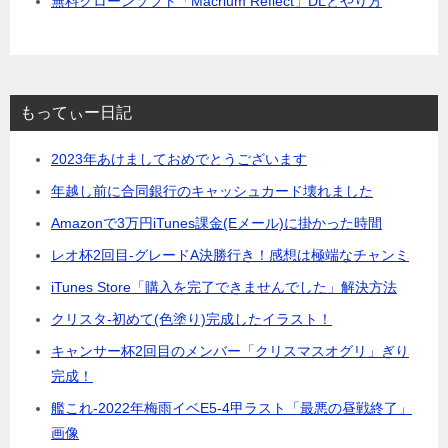
無料クローンソフト「Macrium Reflect」DLとやり方
もってぃー日記
2023年あけましておめでとうございます
年越し前に合同銀行のキャッシュカード壊れました
Amazonで3万円iTunes課金(Eメール)に掛かった時間
レオ杯2回目-グレードA決勝行き！感想は極端なチャンミ
iTunes Store「購入を完了できませんでした」解決方法
クリスタ-初めて(色塗り)完成したイラスト！
キャンサー杯2回目のメンバー「クリスマスオグリ」ぎり
完成！
艦これ-2022年梅雨イベE5-4甲ラスト「最悪の昼戦終了」
画像