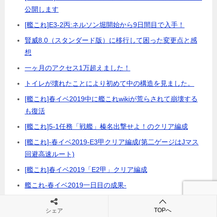
公開します
[艦これ]E3-2丙:ネルソン堀開始から9日間目で入手！
賢威8.0（スタンダード版）に移行して困った変更点と感
想
一ヶ月のアクセス1万超えました！
トイレが壊れたことにより初めて中の構造を見ました。
[艦これ]春イベ2019中に艦これwikiが荒らされて崩壊する
も復活
[艦これ]5-1任務「戦艦」榛名出撃せよ！のクリア編成
[艦これ]-春イベ2019-E3甲クリア編成(第二ゲージはJマス
回避高速ルート)
[艦これ]春イベ2019「E2甲」クリア編成
艦これ-春イベ2019一日目の成果-
[艦これ]春イベ2019始まりますね
TOPへ
シェア
[FGO]事件簿レイド「増殖しすぎたバルバトス」にマスタ