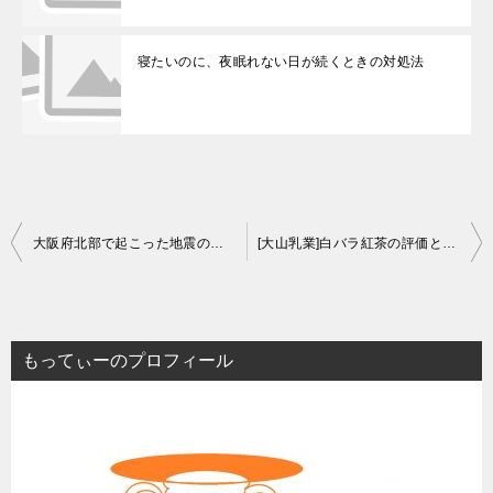
寝たいのに、夜眠れない日が続くときの対処法
投
大阪府北部で起こった地震の方々へ
[大山乳業]白バラ紅茶の評価と感想
稿
ナ
ビ
もってぃーのプロフィール
ゲ
ー
シ
ョ