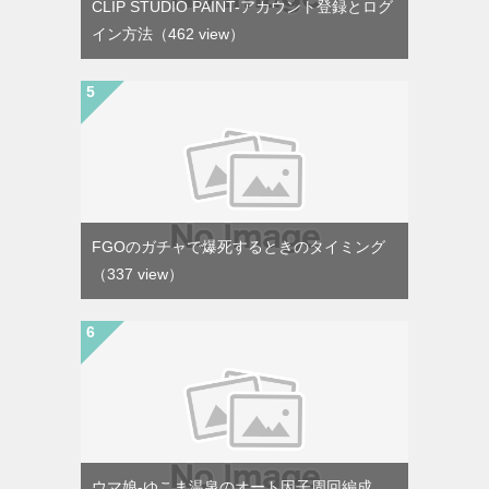
CLIP STUDIO PAINT-アカウント登録とログ
イン方法
（462 view）
FGOのガチャで爆死するときのタイミング
（337 view）
ウマ娘-ゆこま温泉のオート因子周回編成