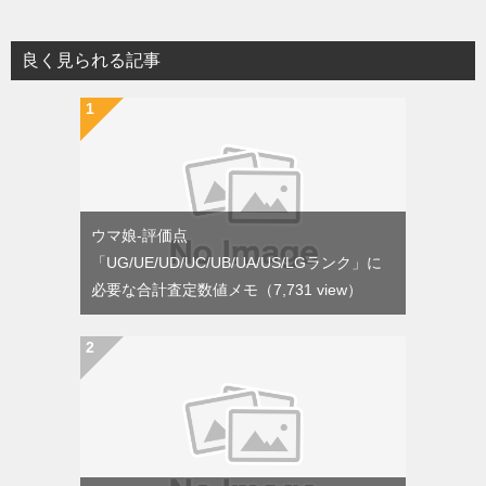
良く見られる記事
ウマ娘-評価点
「UG/UE/UD/UC/UB/UA/US/LGランク」に
必要な合計査定数値メモ
（7,731 view）