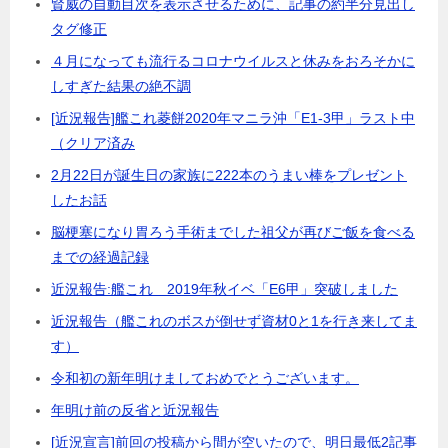
賢威の自動目次を表示させるために、記事の約半分見出し
タグ修正
４月になっても流行るコロナウイルスと休みをおろそかに
しすぎた結果の絶不調
[近況報告]艦これ菱餅2020年マニラ沖「E1-3甲」ラスト中
（クリア済み
2月22日が誕生日の家族に222本のうまい棒をプレゼント
したお話
脳梗塞になり胃ろう手術までした祖父が再びご飯を食べる
までの経過記録
近況報告:艦これ 2019年秋イベ「E6甲」突破しました
近況報告（艦これのボスが倒せず資材0と1を行き来してま
す）
令和初の新年明けましておめでとうございます。
年明け前の反省と近況報告
[近況宣言]前回の投稿から間が空いたので、明日最低2記事