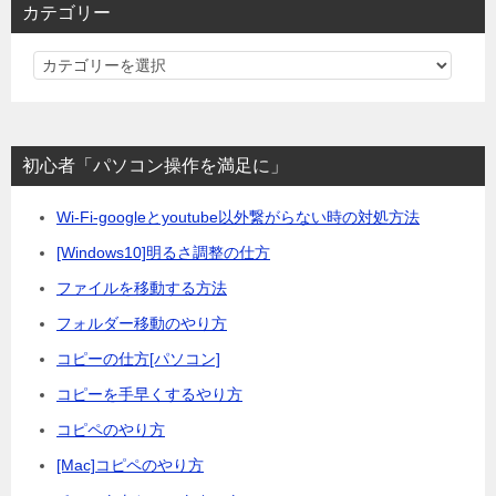
カテゴリー
カ
テ
ゴ
リ
初心者「パソコン操作を満足に」
ー
Wi-Fi-googleとyoutube以外繋がらない時の対処方法
[Windows10]明るさ調整の仕方
ファイルを移動する方法
フォルダー移動のやり方
コピーの仕方[パソコン]
コピーを手早くするやり方
コピペのやり方
[Mac]コピペのやり方