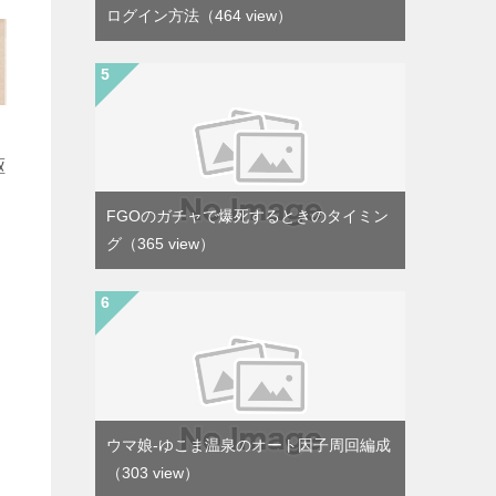
ログイン方法
（464 view）
駆
FGOのガチャで爆死するときのタイミン
グ
（365 view）
ウマ娘-ゆこま温泉のオート因子周回編成
（303 view）