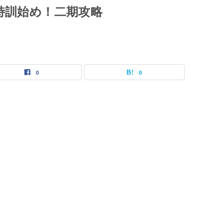
特訓始め！二期攻略
0
0