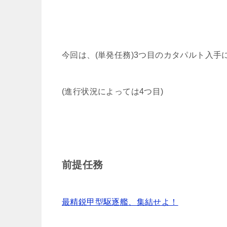
今回は、(単発任務)3つ目のカタパルト入
(進行状況によっては4つ目)
前提任務
最精鋭甲型駆逐艦、集結せよ！