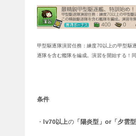
甲型駆逐隊演習任務：練度70以上の甲型駆逐
逐隊を含む艦隊を編成。演習を開始する！同
条件
・
lv70以上
の
「陽炎型」or「夕雲型