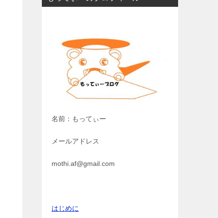
名前：もってぃー
メールアドレス
mothi.af@gmail.com
はじめに