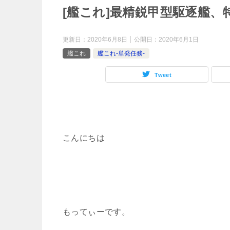
[艦これ]最精鋭甲型駆逐艦、
更新日：
2020年6月8日
公開日：
2020年6月1日
艦これ
艦これ-単発任務-
Tweet
こんにちは
もってぃーです。