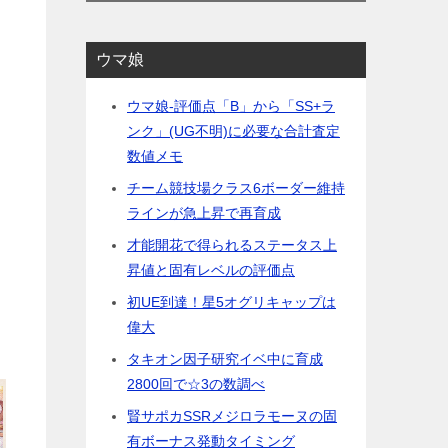
ウマ娘
ウマ娘-評価点「B」から「SS+ラ
ンク」(UG不明)に必要な合計査定
数値メモ
チーム競技場クラス6ボーダー維持
ラインが急上昇で再育成
才能開花で得られるステータス上
昇値と固有レベルの評価点
初UE到達！星5オグリキャップは
偉大
タキオン因子研究イベ中に育成
2800回で☆3の数調べ
賢サポカSSRメジロラモーヌの固
有ボーナス発動タイミング