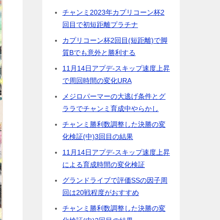
チャンミ2023年カプリコーン杯2
回目で初短距離プラチナ
カプリコーン杯2回目(短距離)で脚
質Bでも意外と勝利する
11月14日アプデ-スキップ速度上昇
で周回時間の変化URA
メジロパーマーの大逃げ条件とグ
ララでチャンミ育成中やらかし
チャンミ勝利数調整した決勝の変
化検証(中)3回目の結果
11月14日アプデ-スキップ速度上昇
による育成時間の変化検証
グランドライブで評価SSの因子周
回は20戦程度がおすすめ
チャンミ勝利数調整した決勝の変