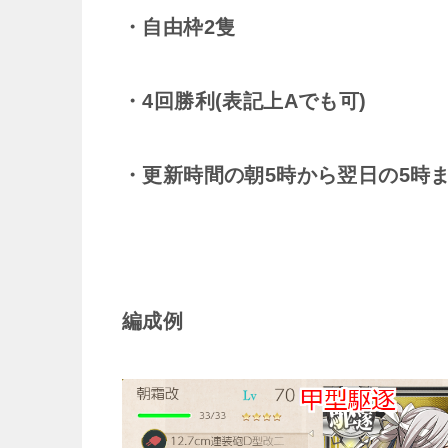
・自由枠2隻
・4回勝利(表記上Aでも可)
・更新時間の朝5時から翌日の5時
編成例