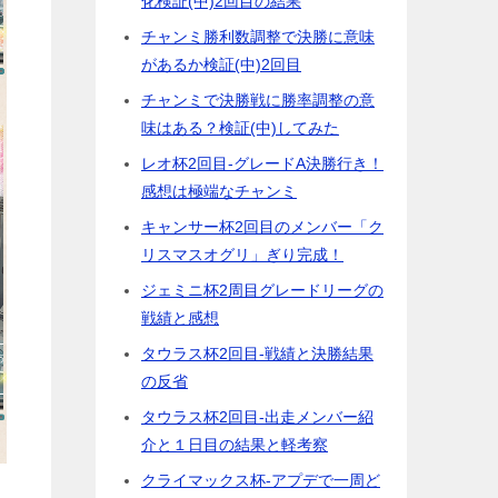
化検証(中)2回目の結果
チャンミ勝利数調整で決勝に意味
があるか検証(中)2回目
チャンミで決勝戦に勝率調整の意
味はある？検証(中)してみた
レオ杯2回目-グレードA決勝行き！
感想は極端なチャンミ
キャンサー杯2回目のメンバー「ク
リスマスオグリ」ぎり完成！
ジェミニ杯2周目グレードリーグの
戦績と感想
タウラス杯2回目-戦績と決勝結果
の反省
タウラス杯2回目-出走メンバー紹
介と１日目の結果と軽考察
クライマックス杯-アプデで一周ど