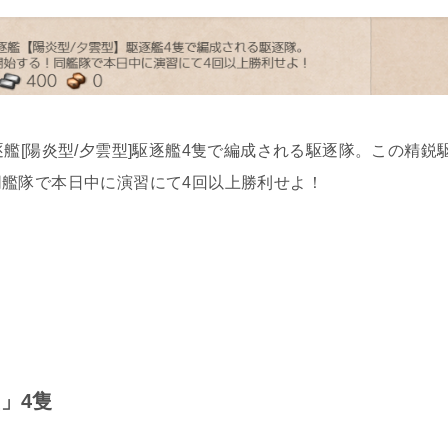
艦[陽炎型/夕雲型]駆逐艦4隻で編成される駆逐隊。この精鋭
艦隊で本日中に演習にて4回以上勝利せよ！
」4隻