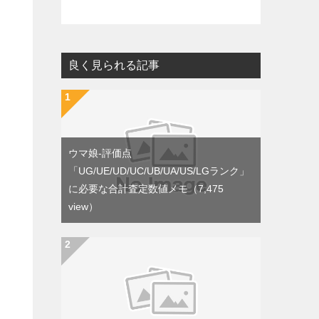
良く見られる記事
ウマ娘-評価点
「UG/UE/UD/UC/UB/UA/US/LGランク」
に必要な合計査定数値メモ
（7,475
view）