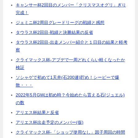
キャンサー杯2回目のメンバー「クリスマスオグリ」ぎり
完成！
ジェミニ杯2周目グレードリーグの戦績と感想
タウラス杯2回目-戦績と決勝結果の反省
タウラス杯2回目-出走メンバー紹介と１日目の結果と軽考
察
クライマックス杯-アプデで一周どれくらい軽くなったか
検証
ソシャゲで初めて1天井(石200連)貯め！シービーで爆
散・・・
2022年5月GWは初め時？今始めたら貰える石(ジュエル)
の数
アリエス杯結果と反省
アリエス杯出走予定のメンバー(仮)
クライマックス杯-「ショップ使用なし」因子周回の時間