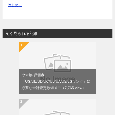
はじめに
良く見られる記事
ウマ娘-評価点
「UG/UE/UD/UC/UB/UA/US/LGランク」に
必要な合計査定数値メモ
（7,765 view）