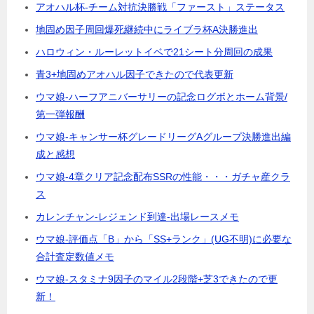
アオハル杯-チーム対抗決勝戦「ファースト」ステータス
地固め因子周回爆死継続中にライブラ杯A決勝進出
ハロウィン・ルーレットイベで21シート分周回の成果
青3+地固めアオハル因子できたので代表更新
ウマ娘-ハーフアニバーサリーの記念ログボとホーム背景/
第一弾報酬
ウマ娘-キャンサー杯グレードリーグAグループ決勝進出編
成と感想
ウマ娘-4章クリア記念配布SSRの性能・・・ガチャ産クラ
ス
カレンチャン-レジェンド到達-出場レースメモ
ウマ娘-評価点「B」から「SS+ランク」(UG不明)に必要な
合計査定数値メモ
ウマ娘-スタミナ9因子のマイル2段階+芝3できたので更
新！