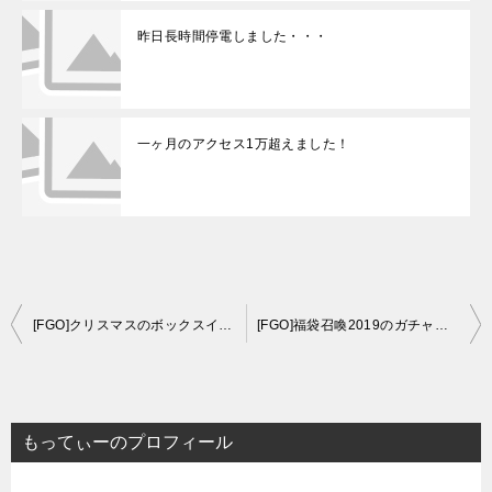
昨日長時間停電しました・・・
一ヶ月のアクセス1万超えました！
投
[FGO]クリスマスのボックスイベ（サンバ）で126箱開けた感想
[FGO]福袋召喚2019のガチャ結果感想と運勢
稿
ナ
ビ
もってぃーのプロフィール
ゲ