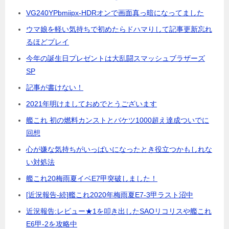
VG240YPbmiipx-HDRオンで画面真っ暗になってました
ウマ娘を軽い気持ちで初めたらドハマりして記事更新忘れ
るほどプレイ
今年の誕生日プレゼントは大乱闘スマッシュブラザーズ
SP
記事が書けない！
2021年明けましておめでとうございます
艦これ 初の燃料カンストとバケツ1000超え達成ついでに
回想
心が嫌な気持ちがいっぱいになったとき役立つかもしれな
い対処法
艦これ20梅雨夏イベE7甲突破しました！
[近況報告-続]艦これ2020年梅雨夏E7-3甲ラスト沼中
近況報告:レビュー★1を叩き出したSAOリコリスや艦これ
E6甲-2を攻略中