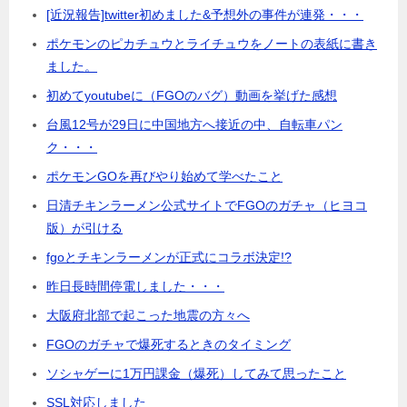
[近況報告]twitter初めました&予想外の事件が連発・・・
ポケモンのピカチュウとライチュウをノートの表紙に書き
ました。
初めてyoutubeに（FGOのバグ）動画を挙げた感想
台風12号が29日に中国地方へ接近の中、自転車パン
ク・・・
ポケモンGOを再びやり始めて学べたこと
日清チキンラーメン公式サイトでFGOのガチャ（ヒヨコ
版）が引ける
fgoとチキンラーメンが正式にコラボ決定!?
昨日長時間停電しました・・・
大阪府北部で起こった地震の方々へ
FGOのガチャで爆死するときのタイミング
ソシャゲーに1万円課金（爆死）してみて思ったこと
SSL対応しました