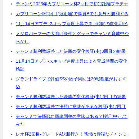
チャンミ2023年カプリコーン杯2回目で初短距離プラチナ
カプリコーン杯2回目(短距離)で脚質Bでも意外と勝利する
11月14日アプデ-スキップ速度上昇で周回時間の変化URA
メジロパーマーの大逃げ条件とグララでチャンミ育成中や
らかし
チャンミ勝利数調整した決勝の変化検証(中)3回目の結果
11月14日アプデ-スキップ速度上昇による育成時間の変化
検証
グランドライブで評価SSの因子周回は20戦程度がおすす
め
チャンミ勝利数調整した決勝の変化検証(中)2回目の結果
チャンミ勝利数調整で決勝に意味があるか検証(中)2回目
チャンミで決勝戦に勝率調整の意味はある？検証(中)して
みた
レオ杯2回目-グレードA決勝行き！感想は極端なチャンミ