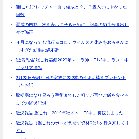
[艦これ]フレッチャー掘り編成と２、３隻入手に掛かった
回数
賢威の自動目次を表示させるために、記事の約半分見出し
タグ修正
４月になっても流行るコロナウイルスと休みをおろそかに
しすぎた結果の絶不調
[近況報告]艦これ菱餅2020年マニラ沖「E1-3甲」ラスト中
（クリア済み
2月22日が誕生日の家族に222本のうまい棒をプレゼント
したお話
脳梗塞になり胃ろう手術までした祖父が再びご飯を食べる
までの経過記録
近況報告:艦これ 2019年秋イベ「E6甲」突破しました
近況報告（艦これのボスが倒せず資材0と1を行き来してま
す）