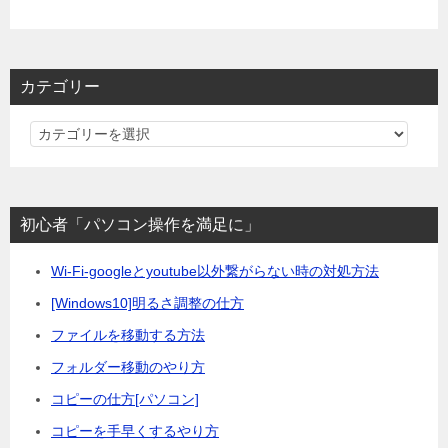
カテゴリー
カ
テ
ゴ
リ
初心者「パソコン操作を満足に」
ー
Wi-Fi-googleとyoutube以外繋がらない時の対処方法
[Windows10]明るさ調整の仕方
ファイルを移動する方法
フォルダー移動のやり方
コピーの仕方[パソコン]
コピーを手早くするやり方