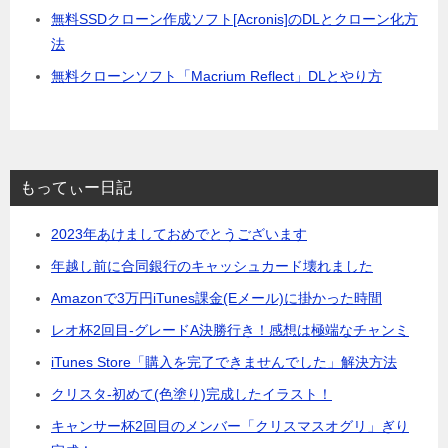
無料SSDクローン作成ソフト[Acronis]のDLとクローン化方
法
無料クローンソフト「Macrium Reflect」DLとやり方
もってぃー日記
2023年あけましておめでとうございます
年越し前に合同銀行のキャッシュカード壊れました
Amazonで3万円iTunes課金(Eメール)に掛かった時間
レオ杯2回目-グレードA決勝行き！感想は極端なチャンミ
iTunes Store「購入を完了できませんでした」解決方法
クリスタ-初めて(色塗り)完成したイラスト！
キャンサー杯2回目のメンバー「クリスマスオグリ」ぎり