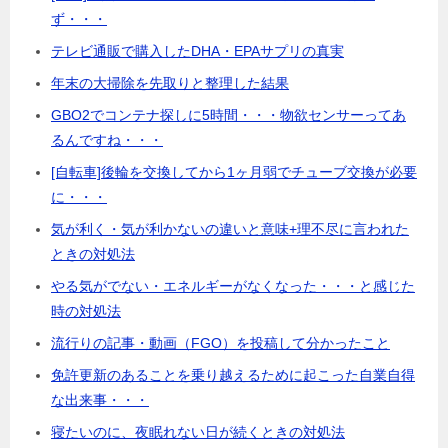
ず・・・
テレビ通販で購入したDHA・EPAサプリの真実
年末の大掃除を先取りと整理した結果
GBO2でコンテナ探しに5時間・・・物欲センサーってあ
るんですね・・・
[自転車]後輪を交換してから1ヶ月弱でチューブ交換が必要
に・・・
気が利く・気が利かないの違いと意味+理不尽に言われた
ときの対処法
やる気がでない・エネルギーがなくなった・・・と感じた
時の対処法
流行りの記事・動画（FGO）を投稿して分かったこと
免許更新のあることを乗り越えるために起こった自業自得
な出来事・・・
寝たいのに、夜眠れない日が続くときの対処法