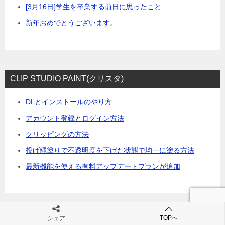
[3月16日]学生を卒業する前日に思ったこと
新年おめでとうございます
。
CLIP STUDIO PAINT(クリスタ)
DLとインストールのやり方
アカウント登録とログイン方法
クリッピングの方法
投げ縄塗りで不透明度を下げた状態で均一に塗る方法
最新機能を使える有料アップデートプランが追加
TOPへ
シェア
XP-Pen-基本設定と保存