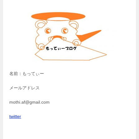
ー
シ
ョ
ン
名前：もってぃー
メールアドレス
mothi.af@gmail.com
twitter