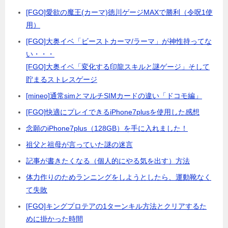
[FGO]愛欲の魔王(カーマ)徳川ゲージMAXで勝利（令呪1使
用）
[FGO]大奥イベ「ビーストカーマ/ラーマ」が神性持ってな
い・・・
[FGO]大奥イベ「変化する印龍スキルと謎ゲージ」そして
貯まるストレスゲージ
[mineo]通常simとマルチSIMカードの違い「ドコモ編」
[FGO]快適にプレイできるiPhone7plusを使用した感想
念願のiPhone7plus（128GB）を手に入れました！
祖父と祖母が言っていた謎の迷言
記事が書きたくなる（個人的にやる気を出す）方法
体力作りのためランニングをしようとしたら、運動靴なく
て失敗
[FGO]キングプロテアの1ターンキル方法とクリアするた
めに掛かった時間