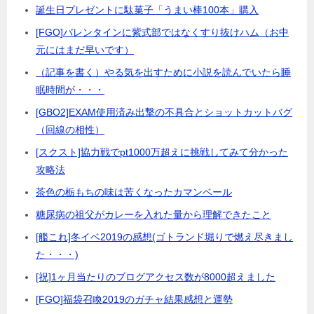
誕生日プレゼントに駄菓子「うまい棒100本」購入
[FGO]バレンタインに紫式部ではなくすり抜けハム（お中
元にはまだ早いです）
（記事を書く）やる気を出すために小説を読んでいたら睡
眠時間が・・・
[GBO2]EXAM使用済み出撃の不具合とショットカットバグ
（回線の相性）
[スクスト]協力戦でpt1000万超えに挑戦してみて分かった
攻略法
茶色の栃もちの味は苦くなったカマンベール
糖尿病の祖父がカレーを入れた量から理解できたこと
[艦これ]冬イベ2019の感想(ゴトランド堀りで燃え尽きまし
た・・・)
[祝]1ヶ月当たりのブログアクセス数が8000超えました
[FGO]福袋召喚2019のガチャ結果感想と運勢