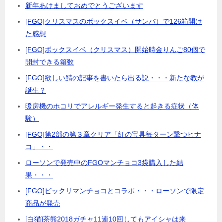
新年あけましておめでとうございます
[FGO]クリスマスのボックスイベ（サンバ）で126箱開け
た感想
[FGO]ボックスイベ（クリスマス）開始時金りんご80個で
開封できる箱数
[FGO]欲しい鯖の記事を書いたら出る説・・・新たな教が
誕生？
暖房機のホコリでアレルギー発生すると起きる症状（体
験）
[FGO]第2部の第３章クリア「紅の宝具毎ターン撃つヒナ
コ」・・
ローソンで発売中のFGOマンチョコ3袋購入した結
果・・・
[FGO]ビックリマンチョコとコラボ・・・ローソンで限定
商品が発売
[白猫]茶熊2018ガチャ11連10回してもアイシャは来