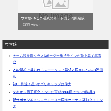
ウマ娘-ゆこま温泉のオート因子周回編成
（299 view）
ウマ娘
チーム競技場クラス6ボーダー維持ラインが急上昇で再育
成
才能開花で得られるステータス上昇値と固有レベルの評価
点
初UE到達！星5オグリキャップは偉大
タキオン因子研究イベ中に育成2800回で☆3の数調べ
賢サポカSSRメジロラモーヌの固有ボーナス発動タイミン
グ