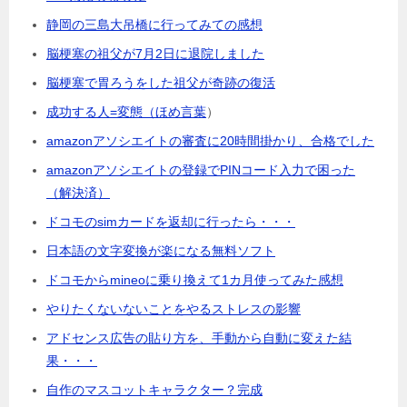
静岡の三島大吊橋に行ってみての感想
脳梗塞の祖父が7月2日に退院しました
脳梗塞で胃ろうをした祖父が奇跡の復活
成功する人=変態（ほめ言葉
）
amazonアソシエイトの審査に20時間掛かり、合格でした
amazonアソシエイトの登録でPINコード入力で困った
（解決済）
ドコモのsimカードを返却に行ったら・・・
日本語の文字変換が楽になる無料ソフト
ドコモからmineoに乗り換えて1カ月使ってみた感想
やりたくないないことをやるストレスの影響
アドセンス広告の貼り方を、手動から自動に変えた結
果・・・
自作のマスコットキャラクター？完成