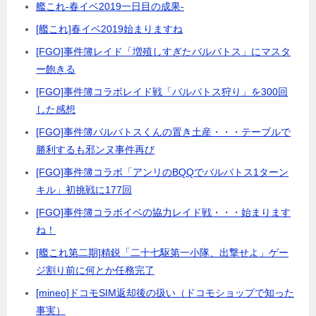
艦これ-春イベ2019一日目の成果-
[艦これ]春イベ2019始まりますね
[FGO]事件簿レイド「増殖しすぎたバルバトス」にマスタ
ー飽きる
[FGO]事件簿コラボレイド戦「バルバトス狩り」を300回
した感想
[FGO]事件簿バルバトスくんの置き土産・・・テーブルで
勝利するも邪ンヌ事件再び
[FGO]事件簿コラボ「アンリのBQQでバルバトス1ターン
キル」初挑戦に177回
[FGO]事件簿コラボイベの協力レイド戦・・・始まります
ね！
[艦これ第二期]精鋭「二十七駆第一小隊、出撃せよ」ゲー
ジ割り前に何とか任務完了
[mineo]ドコモSIM返却後の扱い（ドコモショップで知った
事実）