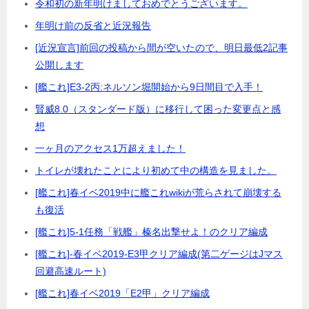
令和初の新年明けましておめでとうございます。
年明け前の反省と近況報告
[近況宣言]前回の投稿から間が空いたので、明日最低2記事
公開します
[艦これ]E3-2丙:ネルソン堀開始から9日間目で入手！
賢威8.0（スタンダード版）に移行して困った変更点と感
想
一ヶ月のアクセス1万超えました！
トイレが壊れたことにより初めて中の構造を見ました。
[艦これ]春イベ2019中に艦これwikiが荒らされて崩壊する
も復活
[艦これ]5-1任務「戦艦」榛名出撃せよ！のクリア編成
[艦これ]-春イベ2019-E3甲クリア編成(第二ゲージはJマス
回避高速ルート)
[艦これ]春イベ2019「E2甲」クリア編成