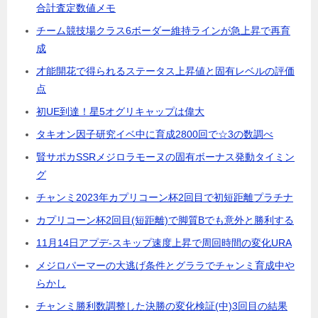
合計査定数値メモ
チーム競技場クラス6ボーダー維持ラインが急上昇で再育
成
才能開花で得られるステータス上昇値と固有レベルの評価
点
初UE到達！星5オグリキャップは偉大
タキオン因子研究イベ中に育成2800回で☆3の数調べ
賢サポカSSRメジロラモーヌの固有ボーナス発動タイミン
グ
チャンミ2023年カプリコーン杯2回目で初短距離プラチナ
カプリコーン杯2回目(短距離)で脚質Bでも意外と勝利する
11月14日アプデ-スキップ速度上昇で周回時間の変化URA
メジロパーマーの大逃げ条件とグララでチャンミ育成中や
らかし
チャンミ勝利数調整した決勝の変化検証(中)3回目の結果