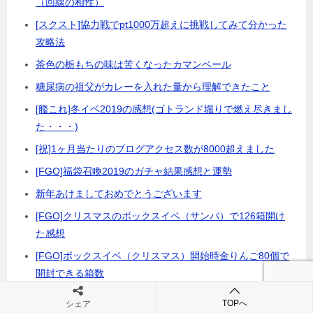
（回線の相性）
[スクスト]協力戦でpt1000万超えに挑戦してみて分かった
攻略法
茶色の栃もちの味は苦くなったカマンベール
糖尿病の祖父がカレーを入れた量から理解できたこと
[艦これ]冬イベ2019の感想(ゴトランド堀りで燃え尽きまし
た・・・)
[祝]1ヶ月当たりのブログアクセス数が8000超えました
[FGO]福袋召喚2019のガチャ結果感想と運勢
新年あけましておめでとうございます
[FGO]クリスマスのボックスイベ（サンバ）で126箱開け
た感想
[FGO]ボックスイベ（クリスマス）開始時金りんご80個で
開封できる箱数
[FGO]欲しい鯖の記事を書いたら出る説・・・新たな教が
TOPへ
シェア
誕生？