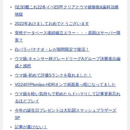
[近況]艦これ22冬イベE5甲クリアとウマ娘惨敗&歯科治療
地獄
2022年あけましておめでとうございます
突然データベース接続確立エラー・・・原因はサーバー障
害？
白バラ-バナナオ・レが期間限定で復活！
ウマ娘-キャンサー杯グレードリーグAグループ決勝進出編
成と感想
ウマ娘-初めて評価Sランクを取れました！
VG240YPbmiipx-HDRオンで画面真っ暗になってました
ウマ娘を軽い気持ちで初めたらドハマりして記事更新忘れ
るほどプレイ
今年の誕生日プレゼントは大乱闘スマッシュブラザーズ
SP
記事が書けない！