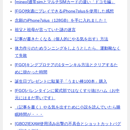
[mineo]通常simとマルチSIMカードの違い「ドコモ編」
[FGO]快適にプレイできるiPhone7plusを使用した感想
念願のiPhone7plus（128GB）を手に入れました！
祖父と祖母が言っていた謎の迷言
記事が書きたくなる（個人的にやる気を出す）方法
体力作りのためランニングをしようとしたら、運動靴なく
て失敗
[FGO]キングプロテアの1ターンキル方法とクリアするた
めに掛かった時間
誕生日プレゼントに駄菓子「うまい棒100本」購入
[FGO]バレンタインに紫式部ではなくすり抜けハム（お中
元にはまだ早いです）
（記事を書く）やる気を出すために小説を読んでいたら睡
眠時間が・・・
[GBO2]EXAM使用済み出撃の不具合とショットカットバグ