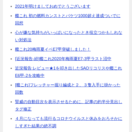
2021年明けましておめでとうございます
艦これ 初の燃料カンストとバケツ1000超え達成ついでに
回想
心が嫌な気持ちがいっぱいになったとき役立つかもしれな
い対処法
艦これ20梅雨夏イベE7甲突破しました！
[近況報告-続]艦これ2020年梅雨夏E7-3甲ラスト沼中
近況報告:レビュー★1を叩き出したSAOリコリスや艦これ
E6甲-2を攻略中
[艦これ]フレッチャー掘り編成と２、３隻入手に掛かった
回数
賢威の自動目次を表示させるために、記事の約半分見出し
タグ修正
４月になっても流行るコロナウイルスと休みをおろそかに
しすぎた結果の絶不調