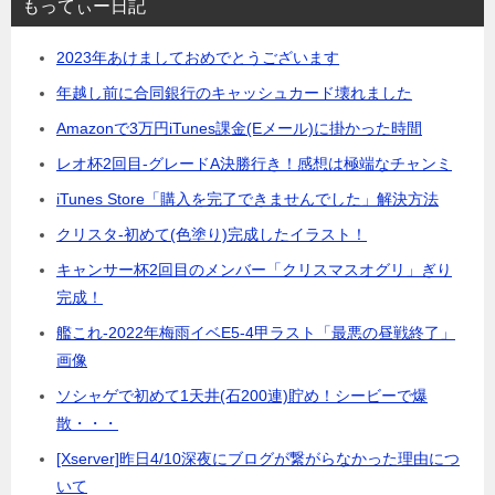
もってぃー日記
2023年あけましておめでとうございます
年越し前に合同銀行のキャッシュカード壊れました
Amazonで3万円iTunes課金(Eメール)に掛かった時間
レオ杯2回目-グレードA決勝行き！感想は極端なチャンミ
iTunes Store「購入を完了できませんでした」解決方法
クリスタ-初めて(色塗り)完成したイラスト！
キャンサー杯2回目のメンバー「クリスマスオグリ」ぎり
完成！
艦これ-2022年梅雨イベE5-4甲ラスト「最悪の昼戦終了」
画像
ソシャゲで初めて1天井(石200連)貯め！シービーで爆
散・・・
[Xserver]昨日4/10深夜にブログが繋がらなかった理由につ
いて