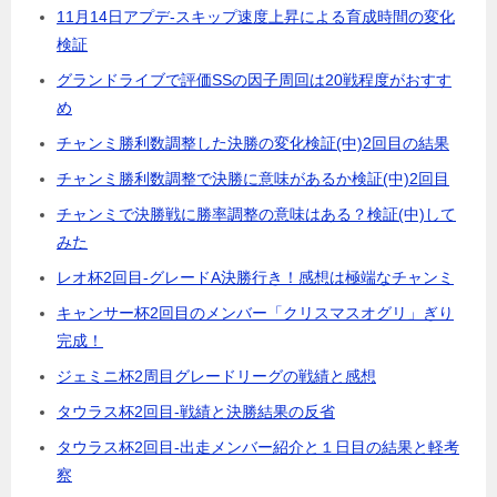
11月14日アプデ-スキップ速度上昇による育成時間の変化
検証
グランドライブで評価SSの因子周回は20戦程度がおすす
め
チャンミ勝利数調整した決勝の変化検証(中)2回目の結果
チャンミ勝利数調整で決勝に意味があるか検証(中)2回目
チャンミで決勝戦に勝率調整の意味はある？検証(中)して
みた
レオ杯2回目-グレードA決勝行き！感想は極端なチャンミ
キャンサー杯2回目のメンバー「クリスマスオグリ」ぎり
完成！
ジェミニ杯2周目グレードリーグの戦績と感想
タウラス杯2回目-戦績と決勝結果の反省
タウラス杯2回目-出走メンバー紹介と１日目の結果と軽考
察