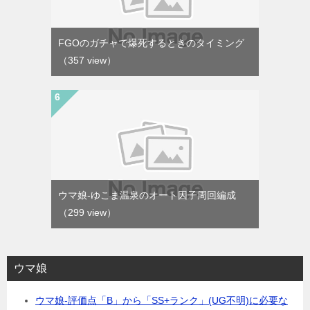
FGOのガチャで爆死するときのタイミング
（357 view）
ウマ娘-ゆこま温泉のオート因子周回編成
（299 view）
ウマ娘
ウマ娘-評価点「B」から「SS+ランク」(UG不明)に必要な