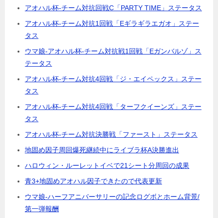
アオハル杯-チーム対抗回戦C「PARTY TIME」ステータス
アオハル杯-チーム対抗1回戦「Eギラギラエガオ」ステー
タス
ウマ娘-アオハル杯-チーム対抗戦1回戦「Eガンバルゾ」ス
テータス
アオハル杯-チーム対抗4回戦「ジ・エイペックス」ステー
タス
アオハル杯-チーム対抗4回戦「ターフクイーンズ」ステー
タス
アオハル杯-チーム対抗決勝戦「ファースト」ステータス
地固め因子周回爆死継続中にライブラ杯A決勝進出
ハロウィン・ルーレットイベで21シート分周回の成果
青3+地固めアオハル因子できたので代表更新
ウマ娘-ハーフアニバーサリーの記念ログボとホーム背景/
第一弾報酬