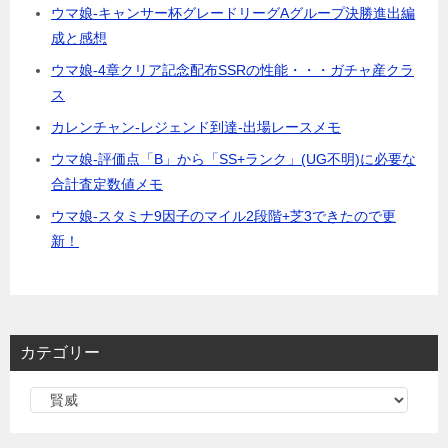
ウマ娘-キャンサー杯グレードリーグAグループ決勝進出編
成と感想
ウマ娘-4章クリア記念配布SSRの性能・・・ガチャ産クラ
ス
カレンチャン-レジェンド到達-出場レースメモ
ウマ娘-評価点「B」から「SS+ランク」(UG不明)に必要な
合計査定数値メモ
ウマ娘-スタミナ9因子のマイル2段階+芝3できたので更
新！
カテゴリー
カ
テ