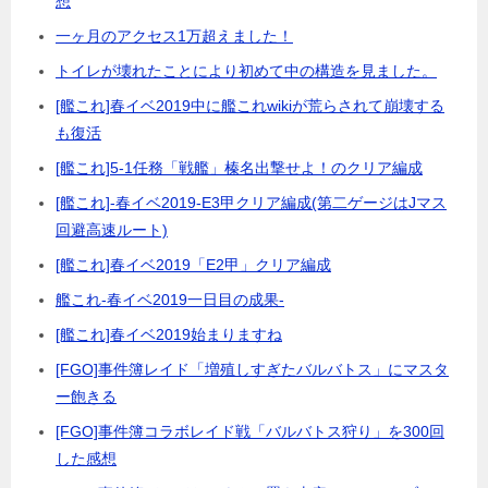
想
一ヶ月のアクセス1万超えました！
トイレが壊れたことにより初めて中の構造を見ました。
[艦これ]春イベ2019中に艦これwikiが荒らされて崩壊する
も復活
[艦これ]5-1任務「戦艦」榛名出撃せよ！のクリア編成
[艦これ]-春イベ2019-E3甲クリア編成(第二ゲージはJマス
回避高速ルート)
[艦これ]春イベ2019「E2甲」クリア編成
艦これ-春イベ2019一日目の成果-
[艦これ]春イベ2019始まりますね
[FGO]事件簿レイド「増殖しすぎたバルバトス」にマスタ
ー飽きる
[FGO]事件簿コラボレイド戦「バルバトス狩り」を300回
した感想