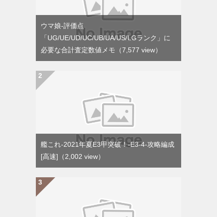
ウマ娘-評価点
「UG/UE/UD/UC/UB/UA/US/LGランク」に
必要な合計査定数値メモ
（7,577 view）
艦これ-2021年夏E3甲突破！-E3-4-攻略編成
[高速]
（2,002 view）