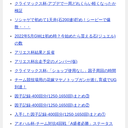
クライマックス杯-アプデで一周どれくらい軽くなったか
検証
ソシャゲで初めて1天井(石200連)貯め！シービーで爆
散・・・
2022年5月GWは初め時？今始めたら貰える石(ジュエル)
の数
アリエス杯結果と反省
アリエス杯出走予定のメンバー(仮)
クライマックス杯-「ショップ使用なし」因子周回の時間
チーム競技場用の花嫁マヤノトップガンが差し育成でUG
到達！
因子記録-400回分(1250-1650回)まとめ③
因子記録-400回分(1250-1650回)まとめ②
入手した因子記録-400回分(1250-1650回)まとめ①
アオハル杯-チーム対抗4回戦「A盛者必勝」ステータス