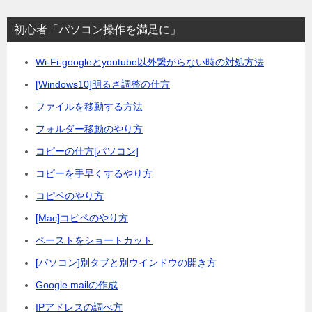
ゴ
リ
初心者「パソコン操作を満足に」
ー
Wi-Fi-googleとyoutube以外繋がらない時の対処方法
[Windows10]明るさ調整の仕方
ファイルを移動する方法
フォルダー移動のやり方
コピーの仕方[パソコン]
コピーを手早くするやり方
コピペのやり方
[Mac]コピペのやり方
ペーストをショートカット
[パソコン]別タブと別ウインドウの開き方
Google mailの作成
IPアドレスの調べ方