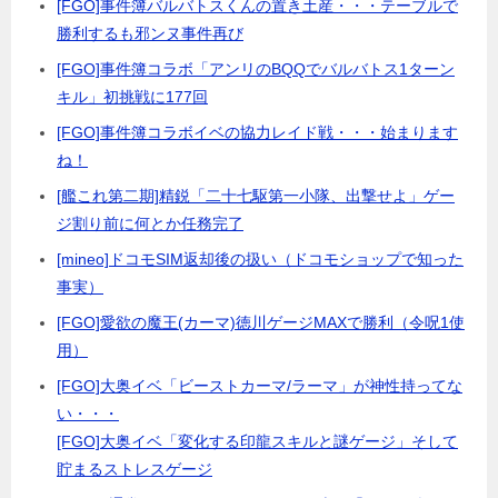
[FGO]事件簿バルバトスくんの置き土産・・・テーブルで
勝利するも邪ンヌ事件再び
[FGO]事件簿コラボ「アンリのBQQでバルバトス1ターン
キル」初挑戦に177回
[FGO]事件簿コラボイベの協力レイド戦・・・始まります
ね！
[艦これ第二期]精鋭「二十七駆第一小隊、出撃せよ」ゲー
ジ割り前に何とか任務完了
[mineo]ドコモSIM返却後の扱い（ドコモショップで知った
事実）
[FGO]愛欲の魔王(カーマ)徳川ゲージMAXで勝利（令呪1使
用）
[FGO]大奥イベ「ビーストカーマ/ラーマ」が神性持ってな
い・・・
[FGO]大奥イベ「変化する印龍スキルと謎ゲージ」そして
貯まるストレスゲージ