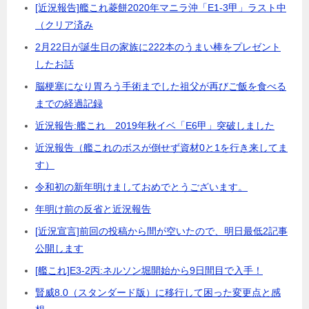
[近況報告]艦これ菱餅2020年マニラ沖「E1-3甲」ラスト中
（クリア済み
2月22日が誕生日の家族に222本のうまい棒をプレゼント
したお話
脳梗塞になり胃ろう手術までした祖父が再びご飯を食べる
までの経過記録
近況報告:艦これ 2019年秋イベ「E6甲」突破しました
近況報告（艦これのボスが倒せず資材0と1を行き来してま
す）
令和初の新年明けましておめでとうございます。
年明け前の反省と近況報告
[近況宣言]前回の投稿から間が空いたので、明日最低2記事
公開します
[艦これ]E3-2丙:ネルソン堀開始から9日間目で入手！
賢威8.0（スタンダード版）に移行して困った変更点と感