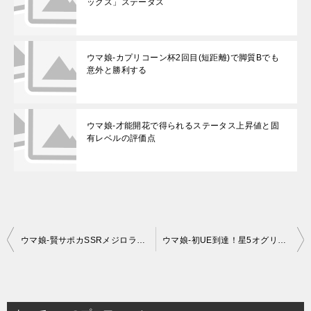
ックス」ステータス
ウマ娘-カプリコーン杯2回目(短距離)で脚質Bでも
意外と勝利する
ウマ娘-才能開花で得られるステータス上昇値と固
有レベルの評価点
投
ウマ娘-賢サポカSSRメジロラモーヌの固有ボーナス発動タイミング
ウマ娘-初UE到達！星5オグリキャップは偉大
稿
ナ
ビ