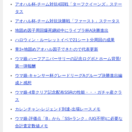
アオハル杯-チーム対抗4回戦「ターフクイーンズ」ステー
タス
アオハル杯-チーム対抗決勝戦「ファースト」ステータス
地固め因子周回爆死継続中にライブラ杯A決勝進出
ハロウィン・ルーレットイベで21シート分周回の成果
青3+地固めアオハル因子できたので代表更新
ウマ娘-ハーフアニバーサリーの記念ログボとホーム背景/
第一弾報酬
ウマ娘-キャンサー杯グレードリーグAグループ決勝進出編
成と感想
ウマ娘-4章クリア記念配布SSRの性能・・・ガチャ産クラ
ス
カレンチャン-レジェンド到達-出場レースメモ
ウマ娘-評価点「B」から「SS+ランク」(UG不明)に必要な
合計査定数値メモ