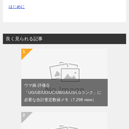
はじめに
良く見られる記事
ウマ娘-評価点
「UG/UE/UD/UC/UB/UA/US/LGランク」に
必要な合計査定数値メモ
（7,298 view）