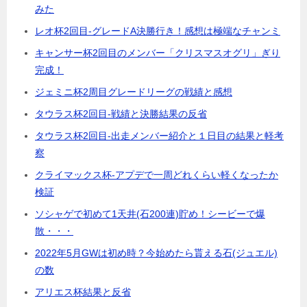
みた
レオ杯2回目-グレードA決勝行き！感想は極端なチャンミ
キャンサー杯2回目のメンバー「クリスマスオグリ」ぎり
完成！
ジェミニ杯2周目グレードリーグの戦績と感想
タウラス杯2回目-戦績と決勝結果の反省
タウラス杯2回目-出走メンバー紹介と１日目の結果と軽考
察
クライマックス杯-アプデで一周どれくらい軽くなったか
検証
ソシャゲで初めて1天井(石200連)貯め！シービーで爆
散・・・
2022年5月GWは初め時？今始めたら貰える石(ジュエル)
の数
アリエス杯結果と反省