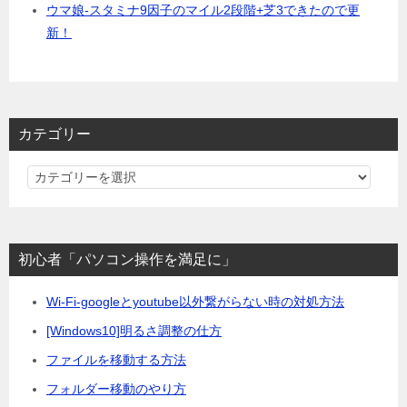
ウマ娘-スタミナ9因子のマイル2段階+芝3できたので更
新！
カテゴリー
カ
テ
ゴ
リ
初心者「パソコン操作を満足に」
ー
Wi-Fi-googleとyoutube以外繋がらない時の対処方法
[Windows10]明るさ調整の仕方
ファイルを移動する方法
フォルダー移動のやり方