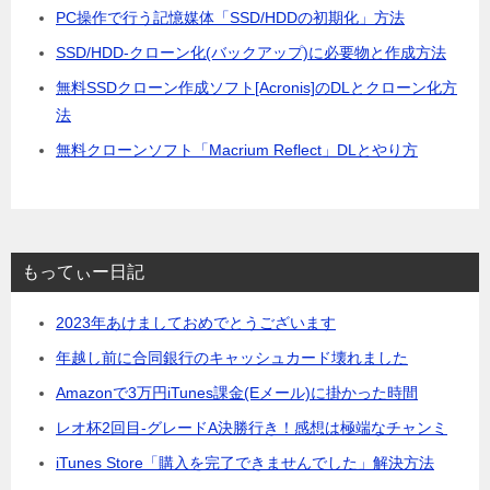
PC操作で行う記憶媒体「SSD/HDDの初期化」方法
SSD/HDD-クローン化(バックアップ)に必要物と作成方法
無料SSDクローン作成ソフト[Acronis]のDLとクローン化方
法
無料クローンソフト「Macrium Reflect」DLとやり方
もってぃー日記
2023年あけましておめでとうございます
年越し前に合同銀行のキャッシュカード壊れました
Amazonで3万円iTunes課金(Eメール)に掛かった時間
レオ杯2回目-グレードA決勝行き！感想は極端なチャンミ
iTunes Store「購入を完了できませんでした」解決方法