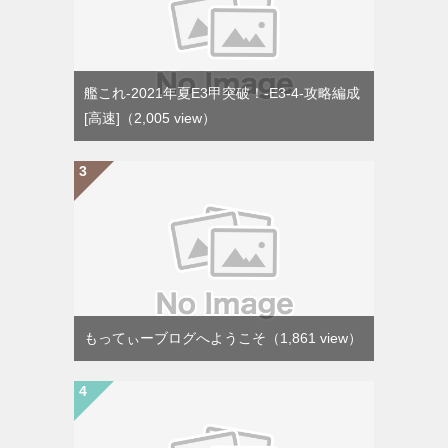
艦これ-2021年夏E3甲突破！-E3-4-攻略編成
[高速]
（2,005 view）
もってぃーブログへようこそ
（1,861 view）