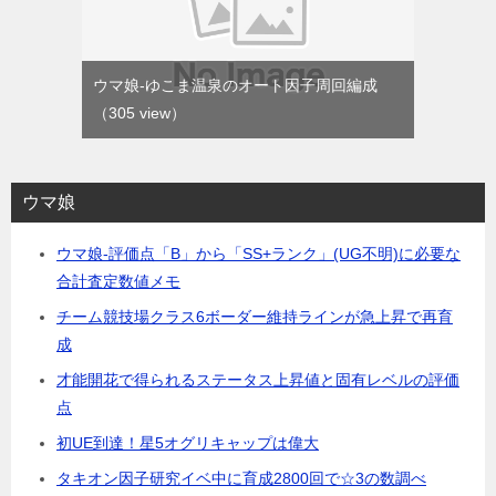
ウマ娘-ゆこま温泉のオート因子周回編成
（305 view）
ウマ娘
ウマ娘-評価点「B」から「SS+ランク」(UG不明)に必要な
合計査定数値メモ
チーム競技場クラス6ボーダー維持ラインが急上昇で再育
成
才能開花で得られるステータス上昇値と固有レベルの評価
点
初UE到達！星5オグリキャップは偉大
タキオン因子研究イベ中に育成2800回で☆3の数調べ