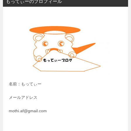
もってぃーのプロフィール
ゲ
ー
シ
ョ
ン
名前：もってぃー
メールアドレス
mothi.af@gmail.com