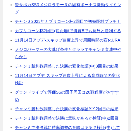
賢サポカSSRメジロラモーヌの固有ボーナス発動タイミン
グ
チャンミ2023年カプリコーン杯2回目で初短距離プラチナ
カプリコーン杯2回目(短距離)で脚質Bでも意外と勝利する
11月14日アプデ-スキップ速度上昇で周回時間の変化URA
メジロパーマーの大逃げ条件とグララでチャンミ育成中や
らかし
チャンミ勝利数調整した決勝の変化検証(中)3回目の結果
11月14日アプデ-スキップ速度上昇による育成時間の変化
検証
グランドライブで評価SSの因子周回は20戦程度がおすす
め
チャンミ勝利数調整した決勝の変化検証(中)2回目の結果
チャンミ勝利数調整で決勝に意味があるか検証(中)2回目
チャンミで決勝戦に勝率調整の意味はある？検証(中)して