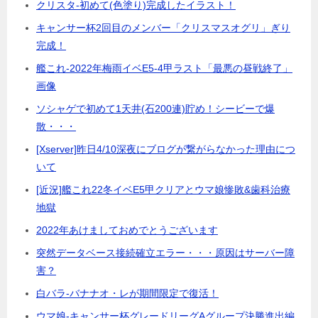
クリスタ-初めて(色塗り)完成したイラスト！
キャンサー杯2回目のメンバー「クリスマスオグリ」ぎり
完成！
艦これ-2022年梅雨イベE5-4甲ラスト「最悪の昼戦終了」
画像
ソシャゲで初めて1天井(石200連)貯め！シービーで爆
散・・・
[Xserver]昨日4/10深夜にブログが繋がらなかった理由につ
いて
[近況]艦これ22冬イベE5甲クリアとウマ娘惨敗&歯科治療
地獄
2022年あけましておめでとうございます
突然データベース接続確立エラー・・・原因はサーバー障
害？
白バラ-バナナオ・レが期間限定で復活！
ウマ娘-キャンサー杯グレードリーグAグループ決勝進出編