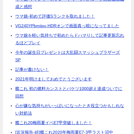
成と感想
ウマ娘-初めて評価Sランクを取れました！
VG240YPbmiipx-HDRオンで画面真っ暗になってました
ウマ娘を軽い気持ちで初めたらドハマりして記事更新忘れ
るほどプレイ
今年の誕生日プレゼントは大乱闘スマッシュブラザーズ
SP
記事が書けない！
2021年明けましておめでとうございます
艦これ 初の燃料カンストとバケツ1000超え達成ついでに
回想
心が嫌な気持ちがいっぱいになったとき役立つかもしれな
い対処法
艦これ20梅雨夏イベE7甲突破しました！
[近況報告-続]艦これ2020年梅雨夏E7-3甲ラスト沼中