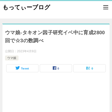
もってぃーブログ
ウマ娘-タキオン因子研究イベ中に育成2800
回で☆3の数調べ
公開日：
2023年4月9日
ウマ娘
Tweet
0
0