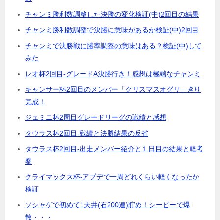
チャンミ勝利数調整した決勝の変化検証(中)2回目の結果
チャンミ勝利数調整で決勝に意味があるか検証(中)2回目
チャンミで決勝戦に勝率調整の意味はある？検証(中)して
みた
レオ杯2回目-グレードA決勝行き！感想は極端なチャンミ
キャンサー杯2回目のメンバー「クリスマスオグリ」ぎり
完成！
ジェミニ杯2周目グレードリーグの戦績と感想
タウラス杯2回目-戦績と決勝結果の反省
タウラス杯2回目-出走メンバー紹介と１日目の結果と軽考
察
クライマックス杯-アプデで一周どれくらい軽くなったか
検証
ソシャゲで初めて1天井(石200連)貯め！シービーで爆
散・・・