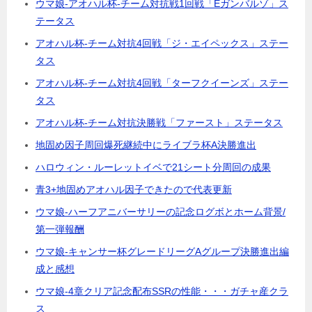
ウマ娘-アオハル杯-チーム対抗戦1回戦「Eガンバルゾ」ス
テータス
アオハル杯-チーム対抗4回戦「ジ・エイペックス」ステー
タス
アオハル杯-チーム対抗4回戦「ターフクイーンズ」ステー
タス
アオハル杯-チーム対抗決勝戦「ファースト」ステータス
地固め因子周回爆死継続中にライブラ杯A決勝進出
ハロウィン・ルーレットイベで21シート分周回の成果
青3+地固めアオハル因子できたので代表更新
ウマ娘-ハーフアニバーサリーの記念ログボとホーム背景/
第一弾報酬
ウマ娘-キャンサー杯グレードリーグAグループ決勝進出編
成と感想
ウマ娘-4章クリア記念配布SSRの性能・・・ガチャ産クラ
ス