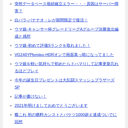
突然データベース接続確立エラー・・・原因はサーバー障
害？
白バラ-バナナオ・レが期間限定で復活！
ウマ娘-キャンサー杯グレードリーグAグループ決勝進出編
成と感想
ウマ娘-初めて評価Sランクを取れました！
VG240YPbmiipx-HDRオンで画面真っ暗になってました
ウマ娘を軽い気持ちで初めたらドハマりして記事更新忘れ
るほどプレイ
今年の誕生日プレゼントは大乱闘スマッシュブラザーズ
SP
記事が書けない！
2021年明けましておめでとうございます
艦これ 初の燃料カンストとバケツ1000超え達成ついでに
回想