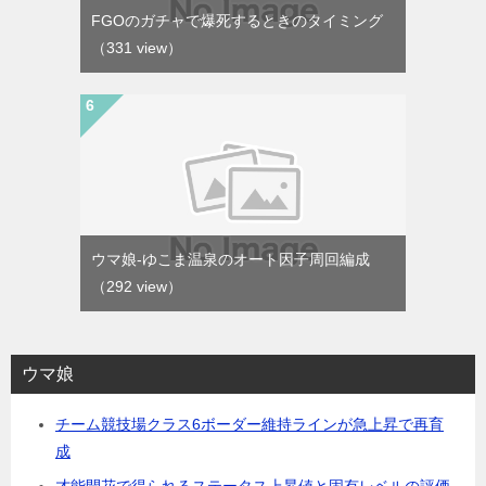
FGOのガチャで爆死するときのタイミング
（331 view）
ウマ娘-ゆこま温泉のオート因子周回編成
（292 view）
ウマ娘
チーム競技場クラス6ボーダー維持ラインが急上昇で再育
成