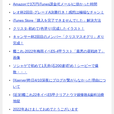
Amazonで3万円iTunes課金(Eメール)に掛かった時間
レオ杯2回目-グレードA決勝行き！感想は極端なチャンミ
iTunes Store「購入を完了できませんでした」解決方法
クリスタ-初めて(色塗り)完成したイラスト！
キャンサー杯2回目のメンバー「クリスマスオグリ」ぎり
完成！
艦これ-2022年梅雨イベE5-4甲ラスト「最悪の昼戦終了」
画像
ソシャゲで初めて1天井(石200連)貯め！シービーで爆
散・・・
[Xserver]昨日4/10深夜にブログが繋がらなかった理由につ
いて
[近況]艦これ22冬イベE5甲クリアとウマ娘惨敗&歯科治療
地獄
2022年あけましておめでとうございます