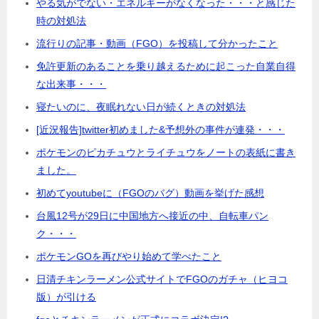
やる気がでない・エネルギーがなくなった・・・と感じた
時の対処法
流行りの記事・動画（FGO）を投稿して分かったこと
免許更新のあることを乗り越えるために起こった自業自得
な出来事・・・
寝たいのに、夜眠れない日が続くときの対処法
[近況報告]twitter初めました&予想外の事件が連発・・・
ポケモンのピカチュウとライチュウをノートの表紙に書き
ました。
初めてyoutubeに（FGOのバグ）動画を挙げた感想
台風12号が29日に中国地方へ接近の中、自転車パン
ク・・・
ポケモンGOを再びやり始めて学べたこと
日清チキンラーメン公式サイトでFGOのガチャ（ヒヨコ
版）が引ける