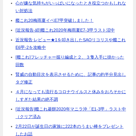
心が嫌な気持ちがいっぱいになったとき役立つかもしれな
い対処法
艦これ20梅雨夏イベE7甲突破しました！
[近況報告-続]艦これ2020年梅雨夏E7-3甲ラスト沼中
近況報告:レビュー★1を叩き出したSAOリコリスや艦これ
E6甲-2を攻略中
[艦これ]フレッチャー掘り編成と２、３隻入手に掛かった
回数
賢威の自動目次を表示させるために、記事の約半分見出し
タグ修正
４月になっても流行るコロナウイルスと休みをおろそかに
しすぎた結果の絶不調
[近況報告]艦これ菱餅2020年マニラ沖「E1-3甲」ラスト中
（クリア済み
2月22日が誕生日の家族に222本のうまい棒をプレゼント
したお話