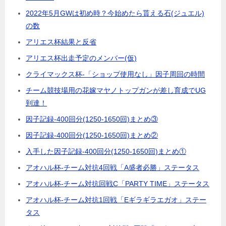
2022年5月GWは初め時？今始めたら貰える石(ジュエル)
の数
アリエス杯結果と反省
アリエス杯出走予定のメンバー(仮)
クライマックス杯-「ショップ使用なし」因子周回の時間
チーム競技場用の花嫁マヤノトップガンが差し育成でUG
到達！
因子記録-400回分(1250-1650回)まとめ③
因子記録-400回分(1250-1650回)まとめ②
入手した因子記録-400回分(1250-1650回)まとめ①
アオハル杯-チーム対抗4回戦「A盛者必勝」ステータス
アオハル杯-チーム対抗回戦C「PARTY TIME」ステータス
アオハル杯-チーム対抗1回戦「Eギラギラエガオ」ステー
タス