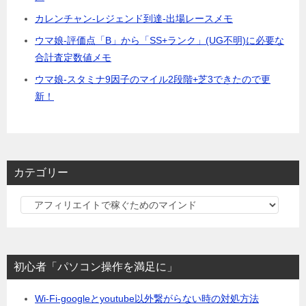
カレンチャン-レジェンド到達-出場レースメモ
ウマ娘-評価点「B」から「SS+ランク」(UG不明)に必要な
合計査定数値メモ
ウマ娘-スタミナ9因子のマイル2段階+芝3できたので更
新！
カテゴリー
カ
テ
ゴ
リ
初心者「パソコン操作を満足に」
ー
Wi-Fi-googleとyoutube以外繋がらない時の対処方法