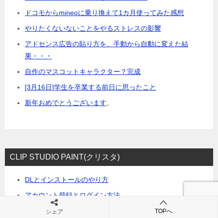
ドコモからmineoに乗り換えて1カ月使ってみた感想
やりたくないないことをやるストレスの影響
アドセンス広告の貼り方を、手動から自動に変えた結
果・・・
自作のマスコットキャラクター？完成
[3月16日]学生を卒業する前日に思ったこと
新年おめでとうございます
。
CLIP STUDIO PAINT(クリスタ)
DLとインストールのやり方
アカウント登録とログイン方法
クリッピングの方法
TOPへ
シェア