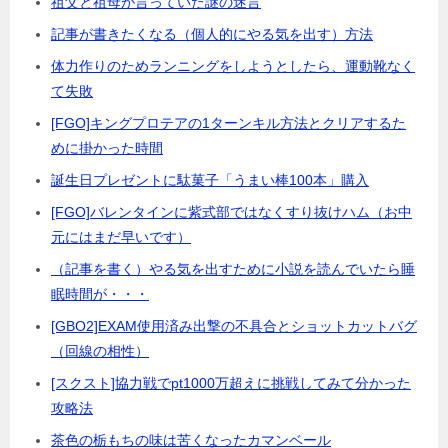
祖父と祖母が言っていた謎の迷言
記事が書きたくなる（個人的にやる気を出す）方法
体力作りのためランニングをしようとしたら、運動靴なく
て失敗
[FGO]キングプロテアの1ターンキル方法とクリアするた
めに掛かった時間
誕生日プレゼントに駄菓子「うまい棒100本」購入
[FGO]バレンタインに紫式部ではなくすり抜けハム（お中
元にはまだ早いです）
（記事を書く）やる気を出すために小説を読んでいたら睡
眠時間が・・・
[GBO2]EXAM使用済み出撃の不具合とショットカットバグ
（回線の相性）
[スクスト]協力戦でpt1000万超えに挑戦してみて分かった
攻略法
茶色の栃もちの味は苦くなったカマンベール