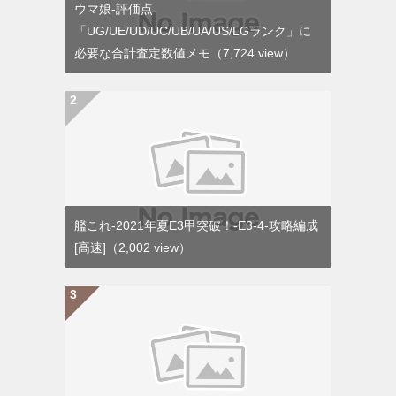
ウマ娘-評価点
「UG/UE/UD/UC/UB/UA/US/LGランク」に
必要な合計査定数値メモ
（7,724 view）
艦これ-2021年夏E3甲突破！-E3-4-攻略編成
[高速]
（2,002 view）