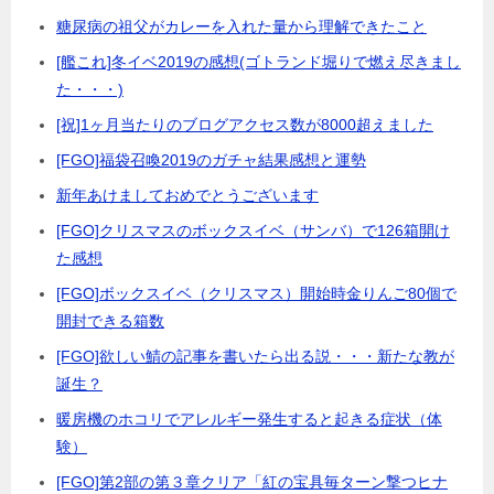
糖尿病の祖父がカレーを入れた量から理解できたこと
[艦これ]冬イベ2019の感想(ゴトランド堀りで燃え尽きまし
た・・・)
[祝]1ヶ月当たりのブログアクセス数が8000超えました
[FGO]福袋召喚2019のガチャ結果感想と運勢
新年あけましておめでとうございます
[FGO]クリスマスのボックスイベ（サンバ）で126箱開け
た感想
[FGO]ボックスイベ（クリスマス）開始時金りんご80個で
開封できる箱数
[FGO]欲しい鯖の記事を書いたら出る説・・・新たな教が
誕生？
暖房機のホコリでアレルギー発生すると起きる症状（体
験）
[FGO]第2部の第３章クリア「紅の宝具毎ターン撃つヒナ