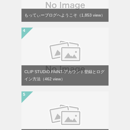
もってぃーブログへようこそ
（1,853 view）
CLIP STUDIO PAINT-アカウント登録とログ
イン方法
（462 view）