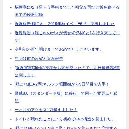
脳梗塞になり胃ろう手術までした祖父が再びご飯を食べる
までの経過記録
近況報告:艦これ 2019年秋イベ「E6甲」突破しました
近況報告（艦これのボスが倒せず資材0と1を行き来してま
す）
令和初の新年明けましておめでとうございます。
年明け前の反省と近況報告
[近況宣言]前回の投稿から間が空いたので、明日最低2記事
公開します
[艦これ]E3-2丙:ネルソン堀開始から9日間目で入手！
賢威8.0（スタンダード版）に移行して困った変更点と感
想
一ヶ月のアクセス1万超えました！
トイレが壊れたことにより初めて中の構造を見ました。
[艦これ]春イベ2019中に艦これwikiが荒らされて崩壊する