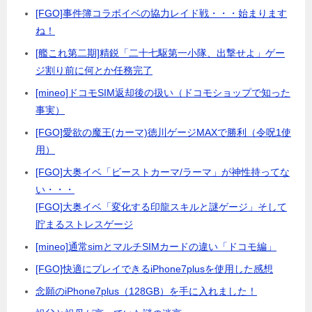
[FGO]事件簿コラボイベの協力レイド戦・・・始まります
ね！
[艦これ第二期]精鋭「二十七駆第一小隊、出撃せよ」ゲー
ジ割り前に何とか任務完了
[mineo]ドコモSIM返却後の扱い（ドコモショップで知った
事実）
[FGO]愛欲の魔王(カーマ)徳川ゲージMAXで勝利（令呪1使
用）
[FGO]大奥イベ「ビーストカーマ/ラーマ」が神性持ってな
い・・・
[FGO]大奥イベ「変化する印龍スキルと謎ゲージ」そして
貯まるストレスゲージ
[mineo]通常simとマルチSIMカードの違い「ドコモ編」
[FGO]快適にプレイできるiPhone7plusを使用した感想
念願のiPhone7plus（128GB）を手に入れました！