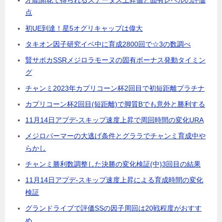
才能開花で得られるステータス上昇値と固有レベルの評価
点
初UE到達！星5オグリキャップは偉大
タキオン因子研究イベ中に育成2800回で☆3の数調べ
賢サポカSSRメジロラモーヌの固有ボーナス発動タイミン
グ
チャンミ2023年カプリコーン杯2回目で初短距離プラチナ
カプリコーン杯2回目(短距離)で脚質Bでも意外と勝利する
11月14日アプデ-スキップ速度上昇で周回時間の変化URA
メジロパーマーの大逃げ条件とグララでチャンミ育成中や
らかし
チャンミ勝利数調整した決勝の変化検証(中)3回目の結果
11月14日アプデ-スキップ速度上昇による育成時間の変化
検証
グランドライブで評価SSの因子周回は20戦程度がおすす
め