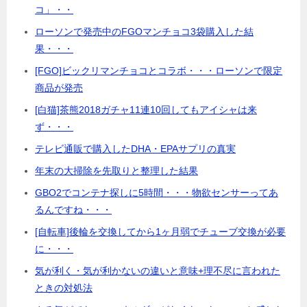
コ」・・
ローソンで発売中のFGOマンチョコ3袋購入した結
果・・・
[FGO]ビックリマンチョコとコラボ・・・ローソンで限定
商品が発売
[白猫]茶熊2018ガチャ11連10回してもアイシャは来
ず・・・
テレビ通販で購入したDHA・EPAサプリの真実
年末の大掃除を先取りと整理した結果
GBO2でコンテナ探しに5時間・・・物欲センサーってあ
るんですね・・・
[自転車]後輪を交換してから1ヶ月弱でチューブ交換が必要
に・・・
気が利く・気が利かないの違いと意味+理不尽に言われた
ときの対処法