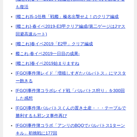
も復活
[艦これ]5-1任務「戦艦」榛名出撃せよ！のクリア編成
[艦これ]-春イベ2019-E3甲クリア編成(第二ゲージはJマス
回避高速ルート)
[艦これ]春イベ2019「E2甲」クリア編成
艦これ-春イベ2019一日目の成果-
[艦これ]春イベ2019始まりますね
[FGO]事件簿レイド「増殖しすぎたバルバトス」にマスタ
ー飽きる
[FGO]事件簿コラボレイド戦「バルバトス狩り」を300回
した感想
[FGO]事件簿バルバトスくんの置き土産・・・テーブルで
勝利するも邪ンヌ事件再び
[FGO]事件簿コラボ「アンリのBQQでバルバトス1ターン
キル」初挑戦に177回