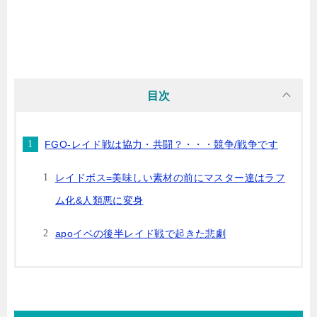
目次
FGO-レイド戦は協力・共闘？・・・競争/戦争です
レイドボス=美味しい素材の前にマスター達はラフ
ム化&人類悪に変身
apoイベの後半レイド戦で起きた悲劇