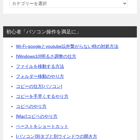
カ
テ
ゴ
リ
初心者「パソコン操作を満足に」
ー
Wi-Fi-googleとyoutube以外繋がらない時の対処方法
[Windows10]明るさ調整の仕方
ファイルを移動する方法
フォルダー移動のやり方
コピーの仕方[パソコン]
コピーを手早くするやり方
コピペのやり方
[Mac]コピペのやり方
ペーストをショートカット
[パソコン]別タブと別ウインドウの開き方