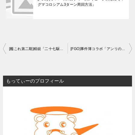
グマコロシアム3ターン周回方法」
投
[艦これ第二期]精鋭「二十七駆第一小隊、出撃せよ」ゲージ割り前に何とか任務完了
[FGO]事件簿コラボ「アンリのBQQでバルバトス1ターンキル」初挑戦に177回
稿
ナ
ビ
もってぃーのプロフィール
ゲ
ー
シ
ョ
ン