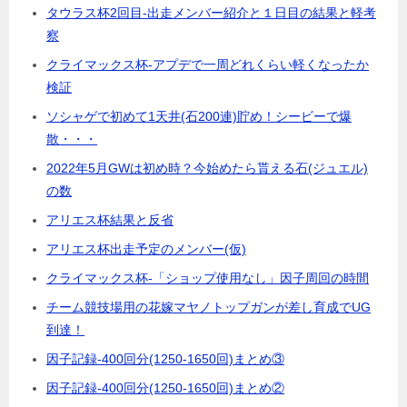
タウラス杯2回目-出走メンバー紹介と１日目の結果と軽考
察
クライマックス杯-アプデで一周どれくらい軽くなったか
検証
ソシャゲで初めて1天井(石200連)貯め！シービーで爆
散・・・
2022年5月GWは初め時？今始めたら貰える石(ジュエル)
の数
アリエス杯結果と反省
アリエス杯出走予定のメンバー(仮)
クライマックス杯-「ショップ使用なし」因子周回の時間
チーム競技場用の花嫁マヤノトップガンが差し育成でUG
到達！
因子記録-400回分(1250-1650回)まとめ③
因子記録-400回分(1250-1650回)まとめ②