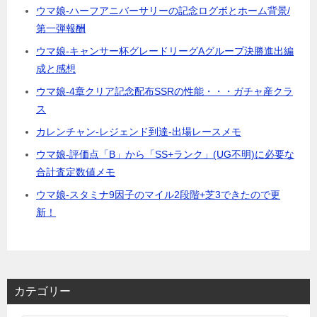
ウマ娘-ハーフアニバーサリーの記念ログボとホーム背景/
第一弾報酬
ウマ娘-キャンサー杯グレードリーグAグループ決勝進出編
成と感想
ウマ娘-4章クリア記念配布SSRの性能・・・ガチャ産クラ
ス
カレンチャン-レジェンド到達-出場レースメモ
ウマ娘-評価点「B」から「SS+ランク」(UG不明)に必要な
合計査定数値メモ
ウマ娘-スタミナ9因子のマイル2段階+芝3できたので更
新！
カテゴリー