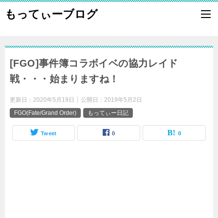
もってぃーブログ
[FGO]事件簿コラボイベの協力レイド
戦・・・始まりますね！
更新日：
2020年5月19日
公開日：
2019年5月2日
FGO(Fate/Grand Order)
もってぃー日記
Tweet
0
0