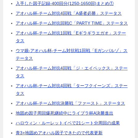
入手した因子記録-400回分(1250-1650回)まとめ①
アオハル杯-チーム対抗4回戦「A盛者必勝」ステータス
アオハル杯-チーム対抗回戦C「PARTY TIME」ステータス
アオハル杯-チーム対抗1回戦「Eギラギラエガオ」ステー
タス
ウマ娘-アオハル杯-チーム対抗戦1回戦「Eガンバルゾ」ス
テータス
アオハル杯-チーム対抗4回戦「ジ・エイペックス」ステー
タス
アオハル杯-チーム対抗4回戦「ターフクイーンズ」ステー
タス
アオハル杯-チーム対抗決勝戦「ファースト」ステータス
地固め因子周回爆死継続中にライブラ杯A決勝進出
ハロウィン・ルーレットイベで21シート分周回の成果
青3+地固めアオハル因子できたので代表更新