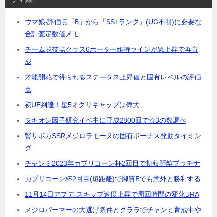
ウマ娘-評価点「B」から「SS+ランク」(UG不明)に必要な
合計査定数値メモ
チーム競技場クラス6ボーダー維持ラインが急上昇で再育
成
才能開花で得られるステータス上昇値と固有レベルの評価
点
初UE到達！星5オグリキャップは偉大
タキオン因子研究イベ中に育成2800回で☆3の数調べ
賢サポカSSRメジロラモーヌの固有ボーナス発動タイミン
グ
チャンミ2023年カプリコーン杯2回目で初短距離プラチナ
カプリコーン杯2回目(短距離)で脚質Bでも意外と勝利する
11月14日アプデ-スキップ速度上昇で周回時間の変化URA
メジロパーマーの大逃げ条件とグララでチャンミ育成中や