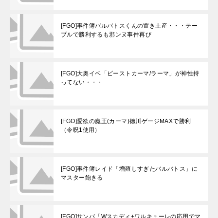
[FGO]事件簿バルバトスくんの置き土産・・・テー
ブルで勝利するも邪ンヌ事件再び
[FGO]大奥イベ「ビーストカーマ/ラーマ」が神性持
ってない・・・
[FGO]愛欲の魔王(カーマ)徳川ゲージMAXで勝利
（令呪1使用）
[FGO]事件簿レイド「増殖しすぎたバルバトス」に
マスター飽きる
[FGO]サンバ「Wスカディ+ワルキューレの応用でマ