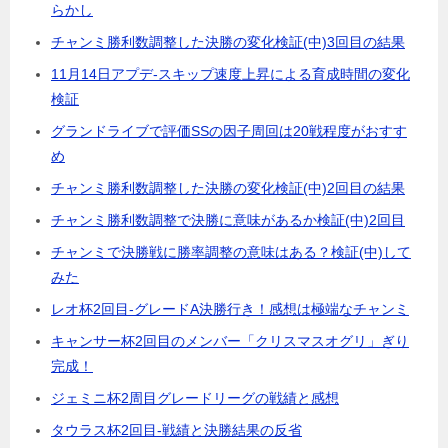
らかし
チャンミ勝利数調整した決勝の変化検証(中)3回目の結果
11月14日アプデ-スキップ速度上昇による育成時間の変化
検証
グランドライブで評価SSの因子周回は20戦程度がおすす
め
チャンミ勝利数調整した決勝の変化検証(中)2回目の結果
チャンミ勝利数調整で決勝に意味があるか検証(中)2回目
チャンミで決勝戦に勝率調整の意味はある？検証(中)して
みた
レオ杯2回目-グレードA決勝行き！感想は極端なチャンミ
キャンサー杯2回目のメンバー「クリスマスオグリ」ぎり
完成！
ジェミニ杯2周目グレードリーグの戦績と感想
タウラス杯2回目-戦績と決勝結果の反省