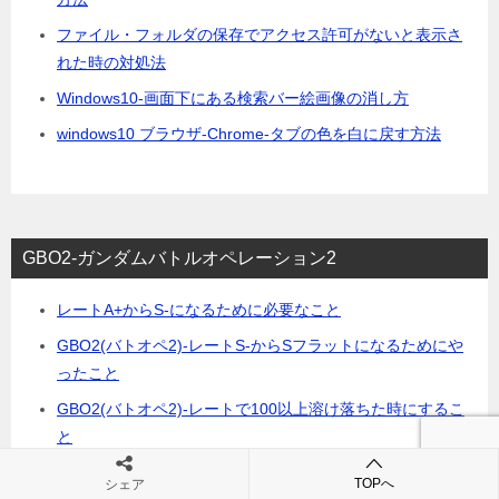
ファイル・フォルダの保存でアクセス許可がないと表示さ
れた時の対処法
Windows10-画面下にある検索バー絵画像の消し方
windows10 ブラウザ-Chrome-タブの色を白に戻す方法
GBO2-ガンダムバトルオペレーション2
レートA+からS-になるために必要なこと
GBO2(バトオペ2)-レートS-からSフラットになるためにや
ったこと
GBO2(バトオペ2)-レートで100以上溶け落ちた時にするこ
と
ガンダムバトルオペレーション2-steam「PC版」のプレイ
TOPへ
シェア