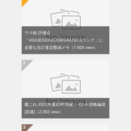
ウマ娘-評価点
「UG/UE/UD/UC/UB/UA/US/LGランク」に
必要な合計査定数値メモ
（7,600 view）
艦これ-2021年夏E3甲突破！-E3-4-攻略編成
[高速]
（2,002 view）