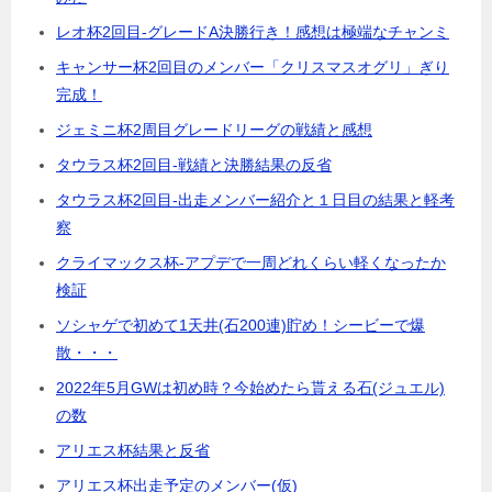
レオ杯2回目-グレードA決勝行き！感想は極端なチャンミ
キャンサー杯2回目のメンバー「クリスマスオグリ」ぎり
完成！
ジェミニ杯2周目グレードリーグの戦績と感想
タウラス杯2回目-戦績と決勝結果の反省
タウラス杯2回目-出走メンバー紹介と１日目の結果と軽考
察
クライマックス杯-アプデで一周どれくらい軽くなったか
検証
ソシャゲで初めて1天井(石200連)貯め！シービーで爆
散・・・
2022年5月GWは初め時？今始めたら貰える石(ジュエル)
の数
アリエス杯結果と反省
アリエス杯出走予定のメンバー(仮)