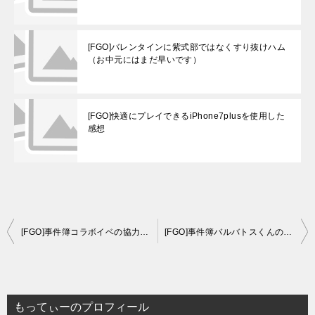
[FGO]バレンタインに紫式部ではなくすり抜けハム
（お中元にはまだ早いです）
[FGO]快適にプレイできるiPhone7plusを使用した
感想
投
[FGO]事件簿コラボイベの協力レイド戦・・・始まりますね！
[FGO]事件簿バルバトスくんの置き土産・・・テーブルで勝利するも邪ンヌ事件再び
稿
ナ
ビ
もってぃーのプロフィール