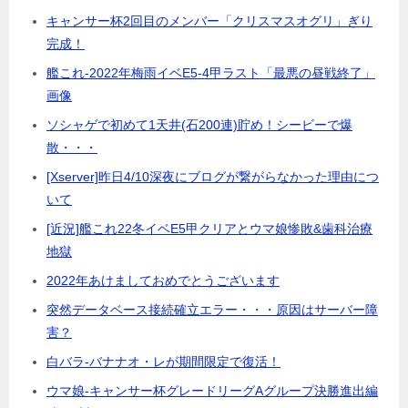
キャンサー杯2回目のメンバー「クリスマスオグリ」ぎり
完成！
艦これ-2022年梅雨イベE5-4甲ラスト「最悪の昼戦終了」
画像
ソシャゲで初めて1天井(石200連)貯め！シービーで爆
散・・・
[Xserver]昨日4/10深夜にブログが繋がらなかった理由につ
いて
[近況]艦これ22冬イベE5甲クリアとウマ娘惨敗&歯科治療
地獄
2022年あけましておめでとうございます
突然データベース接続確立エラー・・・原因はサーバー障
害？
白バラ-バナナオ・レが期間限定で復活！
ウマ娘-キャンサー杯グレードリーグAグループ決勝進出編