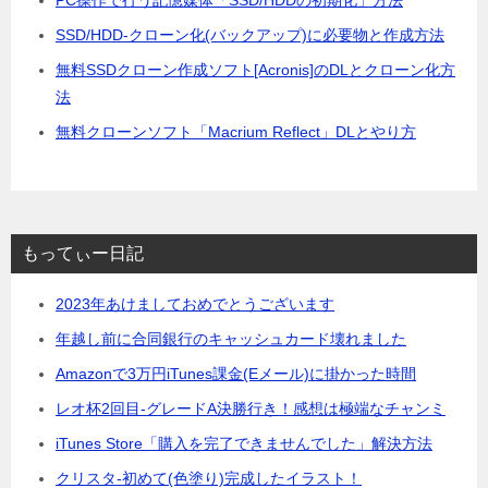
PC操作で行う記憶媒体「SSD/HDDの初期化」方法
SSD/HDD-クローン化(バックアップ)に必要物と作成方法
無料SSDクローン作成ソフト[Acronis]のDLとクローン化方
法
無料クローンソフト「Macrium Reflect」DLとやり方
もってぃー日記
2023年あけましておめでとうございます
年越し前に合同銀行のキャッシュカード壊れました
Amazonで3万円iTunes課金(Eメール)に掛かった時間
レオ杯2回目-グレードA決勝行き！感想は極端なチャンミ
iTunes Store「購入を完了できませんでした」解決方法
クリスタ-初めて(色塗り)完成したイラスト！