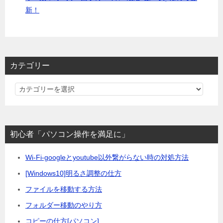
新！
カテゴリー
カ
テ
ゴ
リ
初心者「パソコン操作を満足に」
ー
Wi-Fi-googleとyoutube以外繋がらない時の対処方法
[Windows10]明るさ調整の仕方
ファイルを移動する方法
フォルダー移動のやり方
コピーの仕方[パソコン]