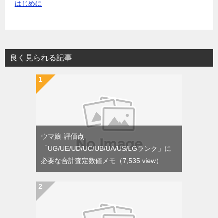
はじめに
良く見られる記事
ウマ娘-評価点
「UG/UE/UD/UC/UB/UA/US/LGランク」に
必要な合計査定数値メモ
（7,535 view）