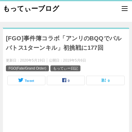
もってぃーブログ
[FGO]事件簿コラボ「アンリのBQQでバル
バトス1ターンキル」初挑戦に177回
更新日：
2020年5月19日
公開日：
2019年5月6日
FGO(Fate/Grand Order)
もってぃー日記
Tweet
0
0