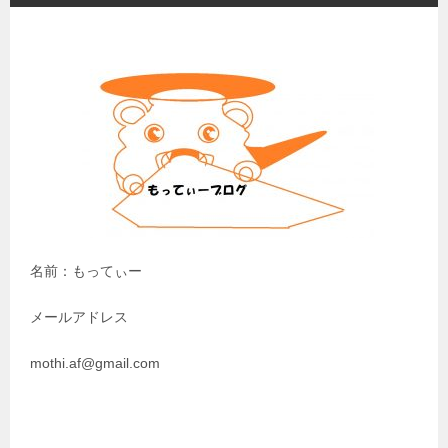
ゲ
ー
シ
ョ
ン
名前：もってぃー
メールアドレス
mothi.af@gmail.com