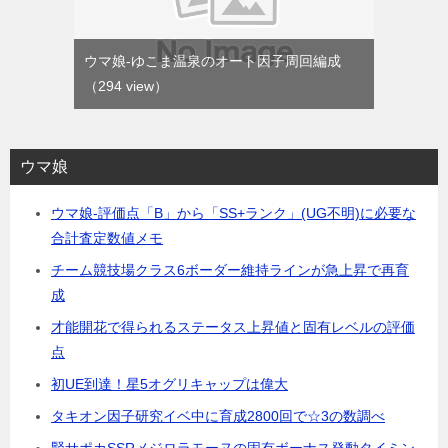
ウマ娘-ゆこま温泉のオート因子周回編成
（294 view）
ウマ娘
ウマ娘-評価点「B」から「SS+ランク」(UG不明)に必要な
合計査定数値メモ
チーム競技場クラス6ボーダー維持ラインが急上昇で再育
成
才能開花で得られるステータス上昇値と固有レベルの評価
点
初UE到達！星5オグリキャップは偉大
タキオン因子研究イベ中に育成2800回で☆3の数調べ