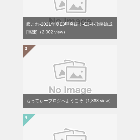
艦これ-2021年夏E3甲突破！-E3-4-攻略編成
[高速]
（2,002 view）
もってぃーブログへようこそ
（1,868 view）