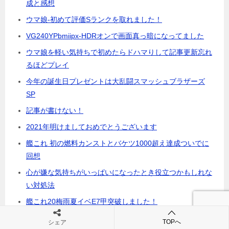
成と感想
ウマ娘-初めて評価Sランクを取れました！
VG240YPbmiipx-HDRオンで画面真っ暗になってました
ウマ娘を軽い気持ちで初めたらドハマりして記事更新忘れ
るほどプレイ
今年の誕生日プレゼントは大乱闘スマッシュブラザーズ
SP
記事が書けない！
2021年明けましておめでとうございます
艦これ 初の燃料カンストとバケツ1000超え達成ついでに
回想
心が嫌な気持ちがいっぱいになったとき役立つかもしれな
い対処法
艦これ20梅雨夏イベE7甲突破しました！
[近況報告-続]艦これ2020年梅雨夏E7-3甲ラスト沼中
TOPへ
シェア