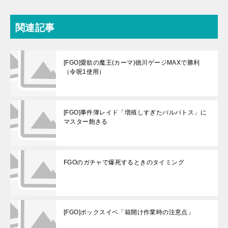
関連記事
[FGO]愛欲の魔王(カーマ)徳川ゲージMAXで勝利
（令呪1使用）
[FGO]事件簿レイド「増殖しすぎたバルバトス」に
マスター飽きる
FGOのガチャで爆死するときのタイミング
[FGO]ボックスイベ「箱開け作業時の注意点」