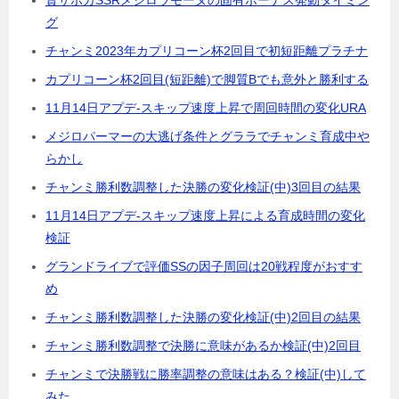
賢サポカSSRメジロラモーヌの固有ボーナス発動タイミン
グ
チャンミ2023年カプリコーン杯2回目で初短距離プラチナ
カプリコーン杯2回目(短距離)で脚質Bでも意外と勝利する
11月14日アプデ-スキップ速度上昇で周回時間の変化URA
メジロパーマーの大逃げ条件とグララでチャンミ育成中や
らかし
チャンミ勝利数調整した決勝の変化検証(中)3回目の結果
11月14日アプデ-スキップ速度上昇による育成時間の変化
検証
グランドライブで評価SSの因子周回は20戦程度がおすす
め
チャンミ勝利数調整した決勝の変化検証(中)2回目の結果
チャンミ勝利数調整で決勝に意味があるか検証(中)2回目
チャンミで決勝戦に勝率調整の意味はある？検証(中)して
みた