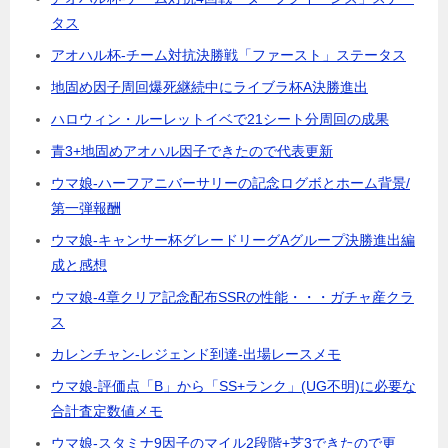
タス
アオハル杯-チーム対抗決勝戦「ファースト」ステータス
地固め因子周回爆死継続中にライブラ杯A決勝進出
ハロウィン・ルーレットイベで21シート分周回の成果
青3+地固めアオハル因子できたので代表更新
ウマ娘-ハーフアニバーサリーの記念ログボとホーム背景/
第一弾報酬
ウマ娘-キャンサー杯グレードリーグAグループ決勝進出編
成と感想
ウマ娘-4章クリア記念配布SSRの性能・・・ガチャ産クラ
ス
カレンチャン-レジェンド到達-出場レースメモ
ウマ娘-評価点「B」から「SS+ランク」(UG不明)に必要な
合計査定数値メモ
ウマ娘-スタミナ9因子のマイル2段階+芝3できたので更