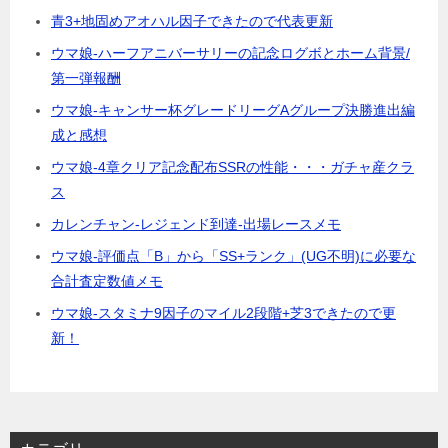
青3+地固めアオハル因子できたので代表更新
ウマ娘-ハーフアニバーサリーの記念ログボとホーム背景/
第一弾報酬
ウマ娘-キャンサー杯グレードリーグAグループ決勝進出編
成と感想
ウマ娘-4章クリア記念配布SSRの性能・・・ガチャ産クラ
ス
カレンチャン-レジェンド到達-出場レースメモ
ウマ娘-評価点「B」から「SS+ランク」(UG不明)に必要な
合計査定数値メモ
ウマ娘-スタミナ9因子のマイル2段階+芝3できたので更
新！