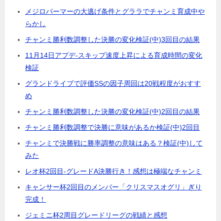
メジロパーマーの大逃げ条件とグララでチャンミ育成中や
らかし
チャンミ勝利数調整した決勝の変化検証(中)3回目の結果
11月14日アプデ-スキップ速度上昇による育成時間の変化
検証
グランドライブで評価SSの因子周回は20戦程度がおすす
め
チャンミ勝利数調整した決勝の変化検証(中)2回目の結果
チャンミ勝利数調整で決勝に意味があるか検証(中)2回目
チャンミで決勝戦に勝率調整の意味はある？検証(中)して
みた
レオ杯2回目-グレードA決勝行き！感想は極端なチャンミ
キャンサー杯2回目のメンバー「クリスマスオグリ」ぎり
完成！
ジェミニ杯2周目グレードリーグの戦績と感想