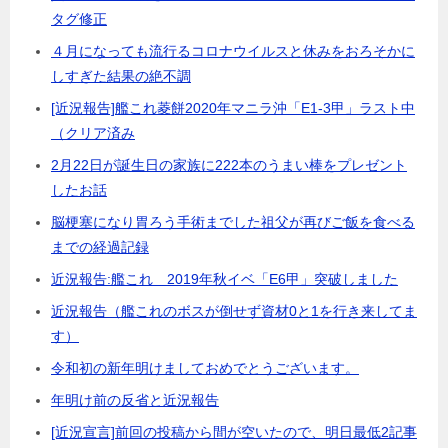
タグ修正
４月になっても流行るコロナウイルスと休みをおろそかに
しすぎた結果の絶不調
[近況報告]艦これ菱餅2020年マニラ沖「E1-3甲」ラスト中
（クリア済み
2月22日が誕生日の家族に222本のうまい棒をプレゼント
したお話
脳梗塞になり胃ろう手術までした祖父が再びご飯を食べる
までの経過記録
近況報告:艦これ 2019年秋イベ「E6甲」突破しました
近況報告（艦これのボスが倒せず資材0と1を行き来してま
す）
令和初の新年明けましておめでとうございます。
年明け前の反省と近況報告
[近況宣言]前回の投稿から間が空いたので、明日最低2記事