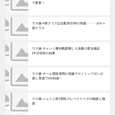
で更新！
ウマ娘-4章クリア記念配布SSRの性能・・・ガチャ
産クラス
ウマ娘-チャンミ勝利数調整した決勝の変化検証
(中)2回目の結果
ウマ娘-チーム競技場用の花嫁マヤノトップガンが
差し育成でUG到達！
ウマ娘-ジェミニ杯2周目グレードリーグの戦績と感
想