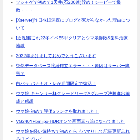
ソシャゲで初めて1天井(石200連)貯め！シービーで爆
散・・・
[Xserver]昨日4/10深夜にブログが繋がらなかった理由につ
いて
[近況]艦これ22冬イベE5甲クリアとウマ娘惨敗&歯科治療
地獄
2022年あけましておめでとうございます
突然データベース接続確立エラー・・・原因はサーバー障
害？
白バラ-バナナオ・レが期間限定で復活！
ウマ娘-キャンサー杯グレードリーグAグループ決勝進出編
成と感想
ウマ娘-初めて評価Sランクを取れました！
VG240YPbmiipx-HDRオンで画面真っ暗になってました
ウマ娘を軽い気持ちで初めたらドハマりして記事更新忘れ
るほどプレイ