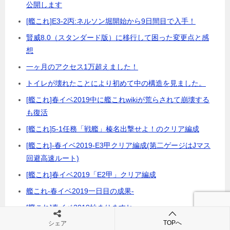
公開します
[艦これ]E3-2丙:ネルソン堀開始から9日間目で入手！
賢威8.0（スタンダード版）に移行して困った変更点と感
想
一ヶ月のアクセス1万超えました！
トイレが壊れたことにより初めて中の構造を見ました。
[艦これ]春イベ2019中に艦これwikiが荒らされて崩壊する
も復活
[艦これ]5-1任務「戦艦」榛名出撃せよ！のクリア編成
[艦これ]-春イベ2019-E3甲クリア編成(第二ゲージはJマス
回避高速ルート)
[艦これ]春イベ2019「E2甲」クリア編成
艦これ-春イベ2019一日目の成果-
[艦これ]春イベ2019始まりますね
TOPへ
[FGO]事件簿レイド「増殖しすぎたバルバトス」にマスタ
シェア