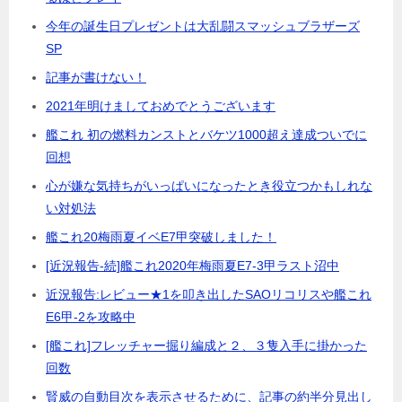
今年の誕生日プレゼントは大乱闘スマッシュブラザーズ
SP
記事が書けない！
2021年明けましておめでとうございます
艦これ 初の燃料カンストとバケツ1000超え達成ついでに
回想
心が嫌な気持ちがいっぱいになったとき役立つかもしれな
い対処法
艦これ20梅雨夏イベE7甲突破しました！
[近況報告-続]艦これ2020年梅雨夏E7-3甲ラスト沼中
近況報告:レビュー★1を叩き出したSAOリコリスや艦これ
E6甲-2を攻略中
[艦これ]フレッチャー掘り編成と２、３隻入手に掛かった
回数
賢威の自動目次を表示させるために、記事の約半分見出し