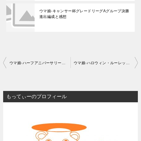
ウマ娘-キャンサー杯グレードリーグAグループ決勝
進出編成と感想
投
ウマ娘-ハーフアニバーサリーの記念ログボとホーム背景/第一弾報酬
ウマ娘-ハロウィン・ルーレットイベで21シート分周回の成果
稿
ナ
ビ
もってぃーのプロフィール
ゲ
ー
シ
ョ