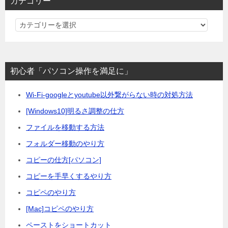
カテゴリー
カ
テ
ゴ
リ
初心者「パソコン操作を満足に」
ー
Wi-Fi-googleとyoutube以外繋がらない時の対処方法
[Windows10]明るさ調整の仕方
ファイルを移動する方法
フォルダー移動のやり方
コピーの仕方[パソコン]
コピーを手早くするやり方
コピペのやり方
[Mac]コピペのやり方
ペーストをショートカット