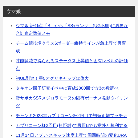
ウマ娘
ウマ娘-評価点「B」から「SS+ランク」(UG不明)に必要な
合計査定数値メモ
チーム競技場クラス6ボーダー維持ラインが急上昇で再育
成
才能開花で得られるステータス上昇値と固有レベルの評価
点
初UE到達！星5オグリキャップは偉大
タキオン因子研究イベ中に育成2800回で☆3の数調べ
賢サポカSSRメジロラモーヌの固有ボーナス発動タイミン
グ
チャンミ2023年カプリコーン杯2回目で初短距離プラチナ
カプリコーン杯2回目(短距離)で脚質Bでも意外と勝利する
11月14日アプデ-スキップ速度上昇で周回時間の変化URA