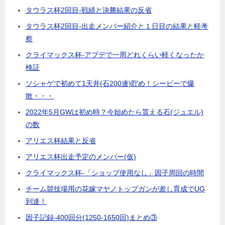
タウラス杯2回目-戦績と決勝結果の反省
タウラス杯2回目-出走メンバー紹介と１日目の結果と軽考
察
クライマックス杯-アプデで一周どれくらい軽くなったか
検証
ソシャゲで初めて1天井(石200連)貯め！シービーで爆
散・・・
2022年5月GWは初め時？今始めたら貰える石(ジュエル)
の数
アリエス杯結果と反省
アリエス杯出走予定のメンバー(仮)
クライマックス杯-「ショップ使用なし」因子周回の時間
チーム競技場用の花嫁マヤノトップガンが差し育成でUG
到達！
因子記録-400回分(1250-1650回)まとめ③