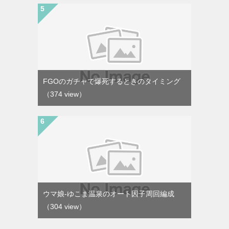
FGOのガチャで爆死するときのタイミング
（374 view）
ウマ娘-ゆこま温泉のオート因子周回編成
（304 view）