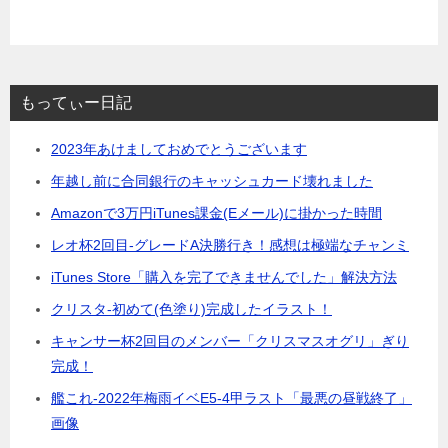
もってぃー日記
2023年あけましておめでとうございます
年越し前に合同銀行のキャッシュカード壊れました
Amazonで3万円iTunes課金(Eメール)に掛かった時間
レオ杯2回目-グレードA決勝行き！感想は極端なチャンミ
iTunes Store「購入を完了できませんでした」解決方法
クリスタ-初めて(色塗り)完成したイラスト！
キャンサー杯2回目のメンバー「クリスマスオグリ」ぎり
完成！
艦これ-2022年梅雨イベE5-4甲ラスト「最悪の昼戦終了」
画像