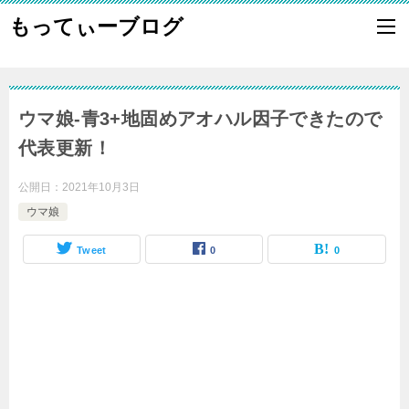
もってぃーブログ
ウマ娘-青3+地固めアオハル因子できたので
代表更新！
公開日：
2021年10月3日
ウマ娘
Tweet
0
0