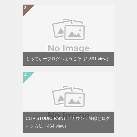
もってぃーブログへようこそ
（1,861 view）
CLIP STUDIO PAINT-アカウント登録とログ
イン方法
（464 view）