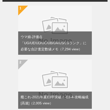
ウマ娘-評価点
「UG/UE/UD/UC/UB/UA/US/LGランク」に
必要な合計査定数値メモ
（7,294 view）
艦これ-2021年夏E3甲突破！-E3-4-攻略編成
[高速]
（2,005 view）