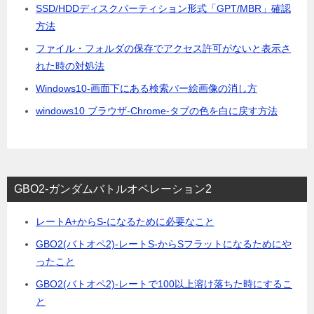
SSD/HDDディスクパーティション形式「GPT/MBR」確認
方法
ファイル・フォルダの保存でアクセス許可がないと表示さ
れた時の対処法
Windows10-画面下にある検索バー絵画像の消し方
windows10 ブラウザ-Chrome-タブの色を白に戻す方法
GBO2-ガンダムバトルオペレーション2
レートA+からS-になるために必要なこと
GBO2(バトオペ2)-レートS-からSフラットになるためにや
ったこと
GBO2(バトオペ2)-レートで100以上溶け落ちた時にするこ
と