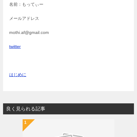
名前：もってぃー
メールアドレス
mothi.af@gmail.com
twitter
はじめに
良く見られる記事