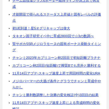
チーム競技場クラス6ボーダー維持ラインが急上昇で再育
成
才能開花で得られるステータス上昇値と固有レベルの評価
点
初UE到達！星5オグリキャップは偉大
タキオン因子研究イベ中に育成2800回で☆3の数調べ
賢サポカSSRメジロラモーヌの固有ボーナス発動タイミン
グ
チャンミ2023年カプリコーン杯2回目で初短距離プラチナ
カプリコーン杯2回目(短距離)で脚質Bでも意外と勝利する
11月14日アプデ-スキップ速度上昇で周回時間の変化URA
メジロパーマーの大逃げ条件とグララでチャンミ育成中や
らかし
チャンミ勝利数調整した決勝の変化検証(中)3回目の結果
11月14日アプデ-スキップ速度上昇による育成時間の変化
検証