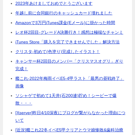
2023年あけましておめでとうございます
年越し前に合同銀行のキャッシュカード壊れました
Amazonで3万円iTunes課金(Eメール)に掛かった時間
レオ杯2回目-グレードA決勝行き！感想は極端なチャンミ
iTunes Store「購入を完了できませんでした」解決方法
クリスタ-初めて(色塗り)完成したイラスト！
キャンサー杯2回目のメンバー「クリスマスオグリ」ぎり
完成！
艦これ-2022年梅雨イベE5-4甲ラスト「最悪の昼戦終了」
画像
ソシャゲで初めて1天井(石200連)貯め！シービーで爆
散・・・
[Xserver]昨日4/10深夜にブログが繋がらなかった理由につ
いて
[近況]艦これ22冬イベE5甲クリアとウマ娘惨敗&歯科治療