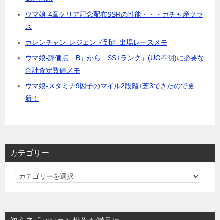
ウマ娘-4章クリア記念配布SSRの性能・・・ガチャ産クラ
ス
カレンチャン-レジェンド到達-出場レースメモ
ウマ娘-評価点「B」から「SS+ランク」(UG不明)に必要な
合計査定数値メモ
ウマ娘-スタミナ9因子のマイル2段階+芝3できたので更
新！
カテゴリー
カ
テ
ゴ
リ