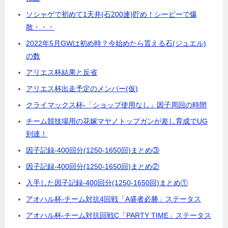
ソシャゲで初めて1天井(石200連)貯め！シービーで爆
散・・・
2022年5月GWは初め時？今始めたら貰える石(ジュエル)
の数
アリエス杯結果と反省
アリエス杯出走予定のメンバー(仮)
クライマックス杯-「ショップ使用なし」因子周回の時間
チーム競技場用の花嫁マヤノトップガンが差し育成でUG
到達！
因子記録-400回分(1250-1650回)まとめ③
因子記録-400回分(1250-1650回)まとめ②
入手した因子記録-400回分(1250-1650回)まとめ①
アオハル杯-チーム対抗4回戦「A盛者必勝」ステータス
アオハル杯-チーム対抗回戦C「PARTY TIME」ステータス