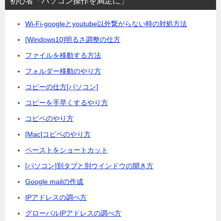
初心者「パソコン操作を満足に」
ー
Wi-Fi-googleとyoutube以外繋がらない時の対処方法
[Windows10]明るさ調整の仕方
ファイルを移動する方法
フォルダー移動のやり方
コピーの仕方[パソコン]
コピーを手早くするやり方
コピペのやり方
[Mac]コピペのやり方
ペーストをショートカット
[パソコン]別タブと別ウインドウの開き方
Google mailの作成
IPアドレスの調べ方
グローバルIPアドレスの調べ方