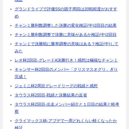
グランドライブで評価SSの因子周回は20戦程度がおすす
め
チャンミ勝利数調整した決勝の変化検証(中)2回目の結果
チャンミ勝利数調整で決勝に意味があるか検証(中)2回目
チャンミで決勝戦に勝率調整の意味はある？検証(中)して
みた
レオ杯2回目-グレードA決勝行き！感想は極端なチャンミ
キャンサー杯2回目のメンバー「クリスマスオグリ」ぎり
完成！
ジェミニ杯2周目グレードリーグの戦績と感想
タウラス杯2回目-戦績と決勝結果の反省
タウラス杯2回目-出走メンバー紹介と１日目の結果と軽考
察
クライマックス杯-アプデで一周どれくらい軽くなったか
検証