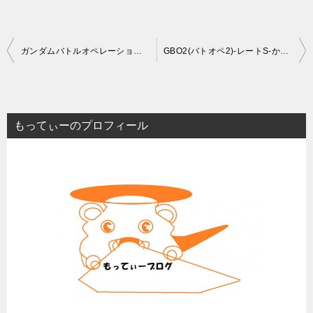
投
ガンダムバトルオペレーション2-steam「PC版」のプレイ感想
GBO2(バトオペ2)-レートS-からSフラットになるためにやったこと
稿
ナ
ビ
もってぃーのプロフィール
ゲ
ー
シ
ョ
ン