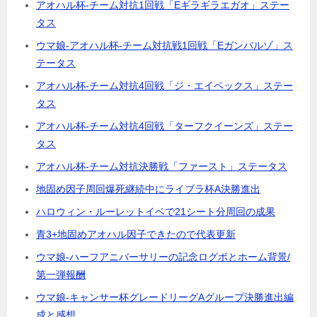
アオハル杯-チーム対抗1回戦「Eギラギラエガオ」ステー
タス
ウマ娘-アオハル杯-チーム対抗戦1回戦「Eガンバルゾ」ス
テータス
アオハル杯-チーム対抗4回戦「ジ・エイペックス」ステー
タス
アオハル杯-チーム対抗4回戦「ターフクイーンズ」ステー
タス
アオハル杯-チーム対抗決勝戦「ファースト」ステータス
地固め因子周回爆死継続中にライブラ杯A決勝進出
ハロウィン・ルーレットイベで21シート分周回の成果
青3+地固めアオハル因子できたので代表更新
ウマ娘-ハーフアニバーサリーの記念ログボとホーム背景/
第一弾報酬
ウマ娘-キャンサー杯グレードリーグAグループ決勝進出編
成と感想