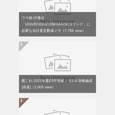
ウマ娘-評価点
「UG/UE/UD/UC/UB/UA/US/LGランク」に
必要な合計査定数値メモ
（7,765 view）
艦これ-2021年夏E3甲突破！-E3-4-攻略編成
[高速]
（2,003 view）