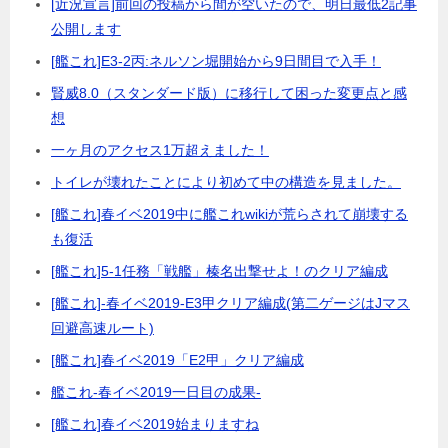
[近況宣言]前回の投稿から間が空いたので、明日最低2記事
公開します
[艦これ]E3-2丙:ネルソン堀開始から9日間目で入手！
賢威8.0（スタンダード版）に移行して困った変更点と感
想
一ヶ月のアクセス1万超えました！
トイレが壊れたことにより初めて中の構造を見ました。
[艦これ]春イベ2019中に艦これwikiが荒らされて崩壊する
も復活
[艦これ]5-1任務「戦艦」榛名出撃せよ！のクリア編成
[艦これ]-春イベ2019-E3甲クリア編成(第二ゲージはJマス
回避高速ルート)
[艦これ]春イベ2019「E2甲」クリア編成
艦これ-春イベ2019一日目の成果-
[艦これ]春イベ2019始まりますね