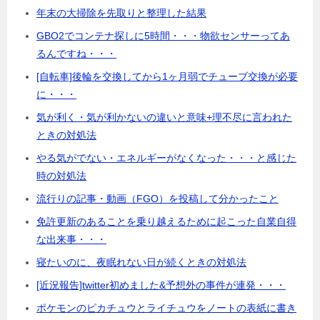
年末の大掃除を先取りと整理した結果
GBO2でコンテナ探しに5時間・・・物欲センサーってあ
るんですね・・・
[自転車]後輪を交換してから1ヶ月弱でチューブ交換が必要
に・・・
気が利く・気が利かないの違いと意味+理不尽に言われた
ときの対処法
やる気がでない・エネルギーがなくなった・・・と感じた
時の対処法
流行りの記事・動画（FGO）を投稿して分かったこと
免許更新のあることを乗り越えるために起こった自業自得
な出来事・・・
寝たいのに、夜眠れない日が続くときの対処法
[近況報告]twitter初めました&予想外の事件が連発・・・
ポケモンのピカチュウとライチュウをノートの表紙に書き