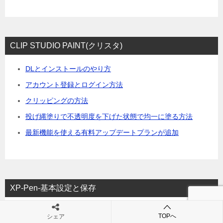
CLIP STUDIO PAINT(クリスタ)
DLとインストールのやり方
アカウント登録とログイン方法
クリッピングの方法
投げ縄塗りで不透明度を下げた状態で均一に塗る方法
最新機能を使える有料アップデートプランが追加
XP-Pen-基本設定と保存
[XP-Pen]エクスプレスキー/ホイールの設定消える対処と
TOPへ
シェア