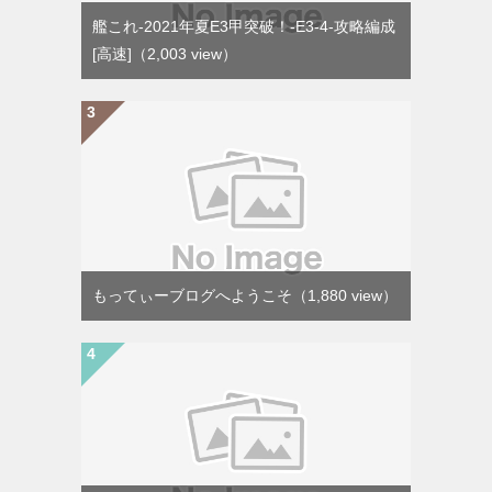
艦これ-2021年夏E3甲突破！-E3-4-攻略編成
[高速]
（2,003 view）
もってぃーブログへようこそ
（1,880 view）