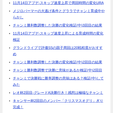
11月14日アプデ-スキップ速度上昇で周回時間の変化URA
メジロパーマーの大逃げ条件とグララでチャンミ育成中や
らかし
チャンミ勝利数調整した決勝の変化検証(中)3回目の結果
11月14日アプデ-スキップ速度上昇による育成時間の変化
検証
グランドライブで評価SSの因子周回は20戦程度がおすす
め
チャンミ勝利数調整した決勝の変化検証(中)2回目の結果
チャンミ勝利数調整で決勝に意味があるか検証(中)2回目
チャンミで決勝戦に勝率調整の意味はある？検証(中)して
みた
レオ杯2回目-グレードA決勝行き！感想は極端なチャンミ
キャンサー杯2回目のメンバー「クリスマスオグリ」ぎり
完成！