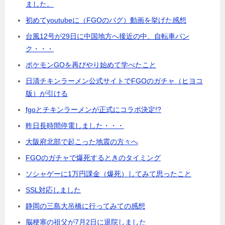
ました。
初めてyoutubeに（FGOのバグ）動画を挙げた感想
台風12号が29日に中国地方へ接近の中、自転車パン
ク・・・
ポケモンGOを再びやり始めて学べたこと
日清チキンラーメン公式サイトでFGOのガチャ（ヒヨコ
版）が引ける
fgoとチキンラーメンが正式にコラボ決定!?
昨日長時間停電しました・・・
大阪府北部で起こった地震の方々へ
FGOのガチャで爆死するときのタイミング
ソシャゲーに1万円課金（爆死）してみて思ったこと
SSL対応しました
静岡の三島大吊橋に行ってみての感想
脳梗塞の祖父が7月2日に退院しました