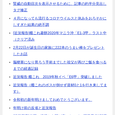
賢威の自動目次を表示させるために、記事の約半分見出し
タグ修正
４月になっても流行るコロナウイルスと休みをおろそかに
しすぎた結果の絶不調
[近況報告]艦これ菱餅2020年マニラ沖「E1-3甲」ラスト中
（クリア済み
2月22日が誕生日の家族に222本のうまい棒をプレゼント
したお話
脳梗塞になり胃ろう手術までした祖父が再びご飯を食べる
までの経過記録
近況報告:艦これ 2019年秋イベ「E6甲」突破しました
近況報告（艦これのボスが倒せず資材0と1を行き来してま
す）
令和初の新年明けましておめでとうございます。
年明け前の反省と近況報告