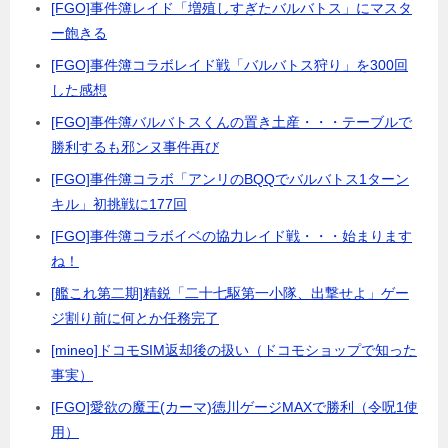
[FGO]事件簿レイド「増殖しすぎたバルバトス」にマスタ
ー飽きる
[FGO]事件簿コラボレイド戦「バルバトス狩り」を300回
した感想
[FGO]事件簿バルバトスくんの置き土産・・・テーブルで
勝利するも邪ンヌ事件再び
[FGO]事件簿コラボ「アンリのBQQでバルバトス1ターン
キル」初挑戦に177回
[FGO]事件簿コラボイベの協力レイド戦・・・始まります
ね！
[艦これ第二期]精鋭「二十七駆第一小隊、出撃せよ」ゲー
ジ割り前に何とか任務完了
[mineo]ドコモSIM返却後の扱い（ドコモショップで知った
事実）
[FGO]愛欲の魔王(カーマ)徳川ゲージMAXで勝利（令呪1使
用）