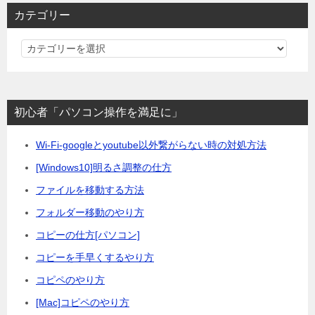
カテゴリー
カ
テ
ゴ
リ
初心者「パソコン操作を満足に」
ー
Wi-Fi-googleとyoutube以外繋がらない時の対処方法
[Windows10]明るさ調整の仕方
ファイルを移動する方法
フォルダー移動のやり方
コピーの仕方[パソコン]
コピーを手早くするやり方
コピペのやり方
[Mac]コピペのやり方