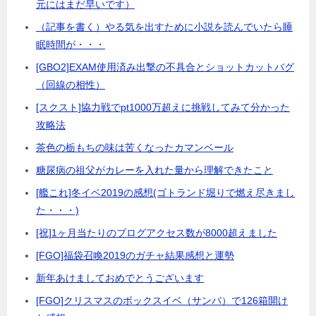
元にはまだ早いです）
（記事を書く）やる気を出すために小説を読んでいたら睡
眠時間が・・・
[GBO2]EXAM使用済み出撃の不具合とショットカットバグ
（回線の相性）
[スクスト]協力戦でpt1000万超えに挑戦してみて分かった
攻略法
茶色の栃もちの味は苦くなったカマンベール
糖尿病の祖父がカレーを入れた量から理解できたこと
[艦これ]冬イベ2019の感想(ゴトランド堀りで燃え尽きまし
た・・・)
[祝]1ヶ月当たりのブログアクセス数が8000超えました
[FGO]福袋召喚2019のガチャ結果感想と運勢
新年あけましておめでとうございます
[FGO]クリスマスのボックスイベ（サンバ）で126箱開け