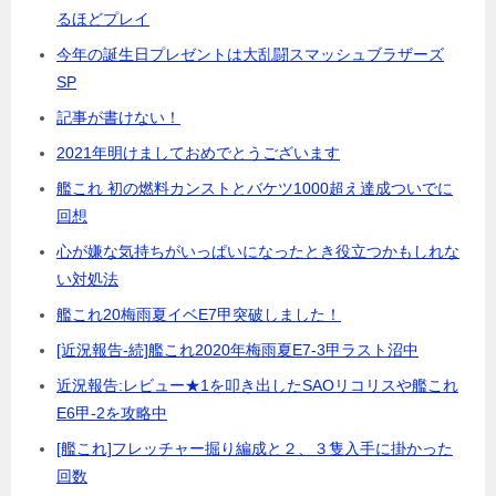
るほどプレイ
今年の誕生日プレゼントは大乱闘スマッシュブラザーズ
SP
記事が書けない！
2021年明けましておめでとうございます
艦これ 初の燃料カンストとバケツ1000超え達成ついでに
回想
心が嫌な気持ちがいっぱいになったとき役立つかもしれな
い対処法
艦これ20梅雨夏イベE7甲突破しました！
[近況報告-続]艦これ2020年梅雨夏E7-3甲ラスト沼中
近況報告:レビュー★1を叩き出したSAOリコリスや艦これ
E6甲-2を攻略中
[艦これ]フレッチャー掘り編成と２、３隻入手に掛かった
回数