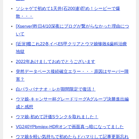
ソシャゲで初めて1天井(石200連)貯め！シービーで爆
散・・・
[Xserver]昨日4/10深夜にブログが繋がらなかった理由につ
いて
[近況]艦これ22冬イベE5甲クリアとウマ娘惨敗&歯科治療
地獄
2022年あけましておめでとうございます
突然データベース接続確立エラー・・・原因はサーバー障
害？
白バラ-バナナオ・レが期間限定で復活！
ウマ娘-キャンサー杯グレードリーグAグループ決勝進出編
成と感想
ウマ娘-初めて評価Sランクを取れました！
VG240YPbmiipx-HDRオンで画面真っ暗になってました
ウマ娘を軽い気持ちで初めたらドハマりして記事更新忘れ