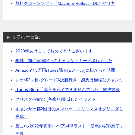
無料クローンソフト「Macrium Reflect」DLとやり方
もってぃー日記
2023年あけましておめでとうございます
年越し前に合同銀行のキャッシュカード壊れました
Amazonで3万円iTunes課金(Eメール)に掛かった時間
レオ杯2回目-グレードA決勝行き！感想は極端なチャンミ
iTunes Store「購入を完了できませんでした」解決方法
クリスタ-初めて(色塗り)完成したイラスト！
キャンサー杯2回目のメンバー「クリスマスオグリ」ぎり
完成！
艦これ-2022年梅雨イベE5-4甲ラスト「最悪の昼戦終了」
画像