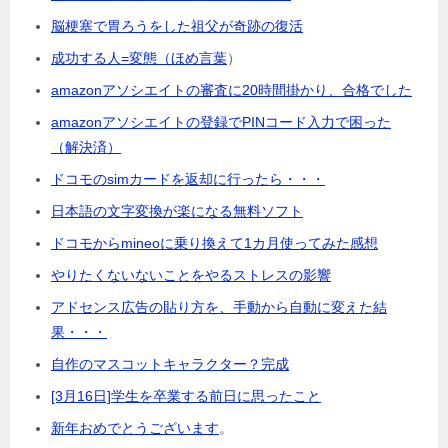
脳梗塞で胃ろうをした祖父が奇跡の復活
成功する人=変態（ほめ言葉
）
amazonアソシエイトの審査に20時間掛かり、合格でした
amazonアソシエイトの登録でPINコード入力で困った
（解決済）
ドコモのsimカードを返却に行ったら・・・
日本語の文字変換が楽になる無料ソフト
ドコモからmineoに乗り換えて1カ月使ってみた感想
やりたくないないことをやるストレスの影響
アドセンス広告の貼り方を、手動から自動に変えた結
果・・・
自作のマスコットキャラクター？完成
[3月16日]学生を卒業する前日に思ったこと
新年おめでとうございます
。