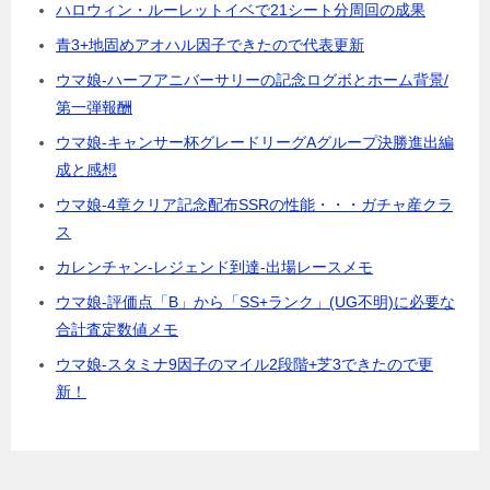
ハロウィン・ルーレットイベで21シート分周回の成果
青3+地固めアオハル因子できたので代表更新
ウマ娘-ハーフアニバーサリーの記念ログボとホーム背景/
第一弾報酬
ウマ娘-キャンサー杯グレードリーグAグループ決勝進出編
成と感想
ウマ娘-4章クリア記念配布SSRの性能・・・ガチャ産クラ
ス
カレンチャン-レジェンド到達-出場レースメモ
ウマ娘-評価点「B」から「SS+ランク」(UG不明)に必要な
合計査定数値メモ
ウマ娘-スタミナ9因子のマイル2段階+芝3できたので更
新！