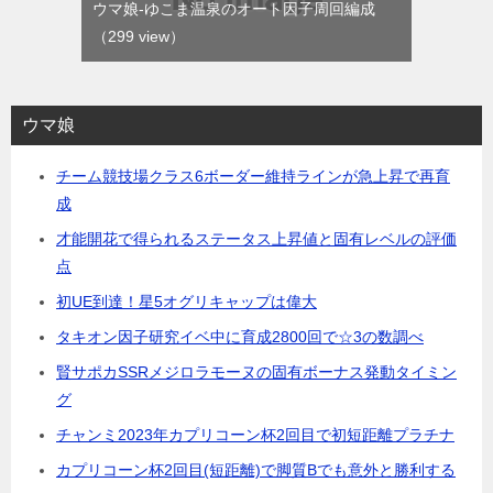
ウマ娘-ゆこま温泉のオート因子周回編成
（299 view）
ウマ娘
チーム競技場クラス6ボーダー維持ラインが急上昇で再育
成
才能開花で得られるステータス上昇値と固有レベルの評価
点
初UE到達！星5オグリキャップは偉大
タキオン因子研究イベ中に育成2800回で☆3の数調べ
賢サポカSSRメジロラモーヌの固有ボーナス発動タイミン
グ
チャンミ2023年カプリコーン杯2回目で初短距離プラチナ
カプリコーン杯2回目(短距離)で脚質Bでも意外と勝利する