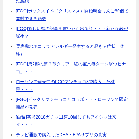
た感想
[FGO]ボックスイベ（クリスマス）開始時金りんご80個で
開封できる箱数
[FGO]欲しい鯖の記事を書いたら出る説・・・新たな教が
誕生？
暖房機のホコリでアレルギー発生すると起きる症状（体
験）
[FGO]第2部の第３章クリア「紅の宝具毎ターン撃つヒナ
コ」・・
ローソンで発売中のFGOマンチョコ3袋購入した結
果・・・
[FGO]ビックリマンチョコとコラボ・・・ローソンで限定
商品が発売
[白猫]茶熊2018ガチャ11連10回してもアイシャは来
ず・・・
テレビ通販で購入したDHA・EPAサプリの真実