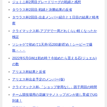
ジェミニ杯2周目グレードリーグの戦績と感想
タウラス杯2回目-戦績と決勝結果の反省
タウラス杯2回目-出走メンバー紹介と１日目の結果と軽考
察
クライマックス杯-アプデで一周どれくらい軽くなったか
検証
ソシャゲで初めて1天井(石200連)貯め！シービーで爆
散・・・
2022年5月GWは初め時？今始めたら貰える石(ジュエル)
の数
アリエス杯結果と反省
アリエス杯出走予定のメンバー(仮)
クライマックス杯-「ショップ使用なし」因子周回の時間
チーム競技場用の花嫁マヤノトップガンが差し育成でUG
到達！