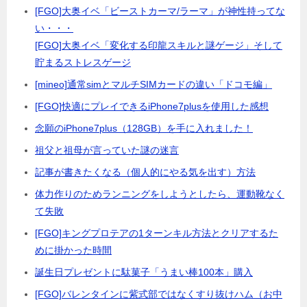
[FGO]大奥イベ「ビーストカーマ/ラーマ」が神性持ってな
い・・・
[FGO]大奥イベ「変化する印龍スキルと謎ゲージ」そして
貯まるストレスゲージ
[mineo]通常simとマルチSIMカードの違い「ドコモ編」
[FGO]快適にプレイできるiPhone7plusを使用した感想
念願のiPhone7plus（128GB）を手に入れました！
祖父と祖母が言っていた謎の迷言
記事が書きたくなる（個人的にやる気を出す）方法
体力作りのためランニングをしようとしたら、運動靴なく
て失敗
[FGO]キングプロテアの1ターンキル方法とクリアするた
めに掛かった時間
誕生日プレゼントに駄菓子「うまい棒100本」購入
[FGO]バレンタインに紫式部ではなくすり抜けハム（お中