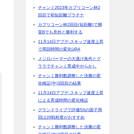
チャンミ2023年カプリコーン杯2
回目で初短距離プラチナ
カプリコーン杯2回目(短距離)で脚
質Bでも意外と勝利する
11月14日アプデ-スキップ速度上昇
で周回時間の変化URA
メジロパーマーの大逃げ条件とグ
ララでチャンミ育成中やらかし
チャンミ勝利数調整した決勝の変
化検証(中)3回目の結果
11月14日アプデ-スキップ速度上昇
による育成時間の変化検証
グランドライブで評価SSの因子周
回は20戦程度がおすすめ
チャンミ勝利数調整した決勝の変