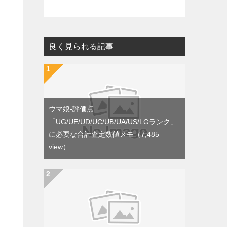
良く見られる記事
ウマ娘-評価点
「UG/UE/UD/UC/UB/UA/US/LGランク」
に必要な合計査定数値メモ
（7,485
view）