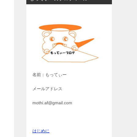
名前：もってぃー
メールアドレス
mothi.af@gmail.com
はじめに