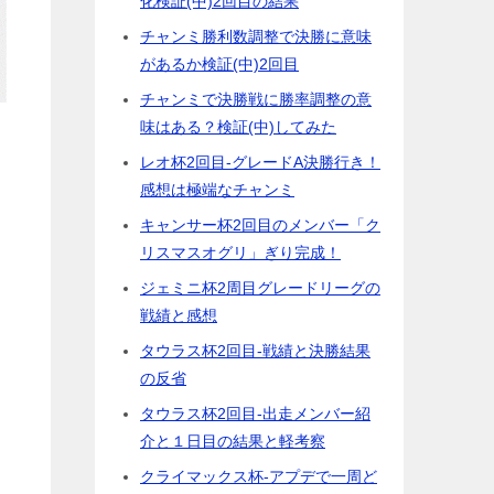
化検証(中)2回目の結果
チャンミ勝利数調整で決勝に意味
があるか検証(中)2回目
チャンミで決勝戦に勝率調整の意
味はある？検証(中)してみた
レオ杯2回目-グレードA決勝行き！
感想は極端なチャンミ
キャンサー杯2回目のメンバー「ク
リスマスオグリ」ぎり完成！
ジェミニ杯2周目グレードリーグの
戦績と感想
タウラス杯2回目-戦績と決勝結果
の反省
タウラス杯2回目-出走メンバー紹
介と１日目の結果と軽考察
クライマックス杯-アプデで一周ど