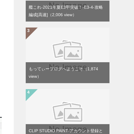
艦これ-2021年夏E3甲突破！-E3-4-攻略
編成[高速]
（2,006 view）
もってぃーブログへようこそ
（1,874
view）
CLIP STUDIO PAINT-アカウント登録と