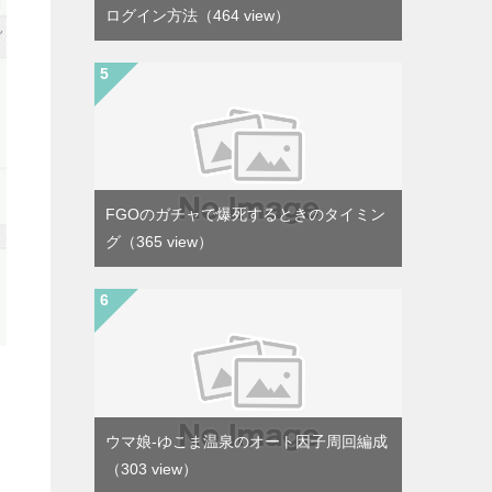
ログイン方法
（464 view）
FGOのガチャで爆死するときのタイミン
グ
（365 view）
ウマ娘-ゆこま温泉のオート因子周回編成
（303 view）