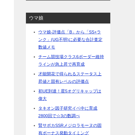
ウマ娘
ウマ娘-評価点「B」から「SS+ラ
ンク」(UG不明)に必要な合計査定
数値メモ
チーム競技場クラス6ボーダー維持
ラインが急上昇で再育成
才能開花で得られるステータス上
昇値と固有レベルの評価点
初UE到達！星5オグリキャップは
偉大
タキオン因子研究イベ中に育成
2800回で☆3の数調べ
賢サポカSSRメジロラモーヌの固
有ボーナス発動タイミング