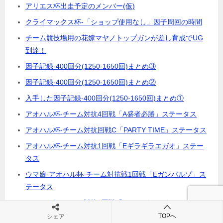
アリエス杯出走予定のメンバー(仮)
クライマックス杯-「ショップ使用なし」因子周回の時間
チーム競技場用の花嫁マヤノトップガンが差し育成でUG
到達！
因子記録-400回分(1250-1650回)まとめ③
因子記録-400回分(1250-1650回)まとめ②
入手した因子記録-400回分(1250-1650回)まとめ①
アオハル杯-チーム対抗4回戦「A盛者必勝」ステータス
アオハル杯-チーム対抗回戦C「PARTY TIME」ステータス
アオハル杯-チーム対抗1回戦「Eギラギラエガオ」ステー
タス
ウマ娘-アオハル杯-チーム対抗戦1回戦「Eガンバルゾ」ス
テータス
アオハル杯-チーム対抗4回戦「ジ・エイペックス」ステー
タス
TOPへ
シェア