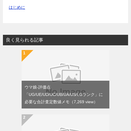
はじめに
良く見られる記事
ウマ娘-評価点
「UG/UE/UD/UC/UB/UA/US/LGランク」に
必要な合計査定数値メモ
（7,269 view）