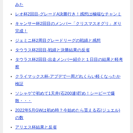
みた
レオ杯2回目-グレードA決勝行き！感想は極端なチャンミ
キャンサー杯2回目のメンバー「クリスマスオグリ」ぎり
完成！
ジェミニ杯2周目グレードリーグの戦績と感想
タウラス杯2回目-戦績と決勝結果の反省
タウラス杯2回目-出走メンバー紹介と１日目の結果と軽考
察
クライマックス杯-アプデで一周どれくらい軽くなったか
検証
ソシャゲで初めて1天井(石200連)貯め！シービーで爆
散・・・
2022年5月GWは初め時？今始めたら貰える石(ジュエル)
の数
アリエス杯結果と反省