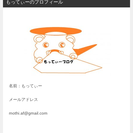
もってぃーのプロフィール
ゲ
ー
シ
ョ
ン
名前：もってぃー
メールアドレス
mothi.af@gmail.com