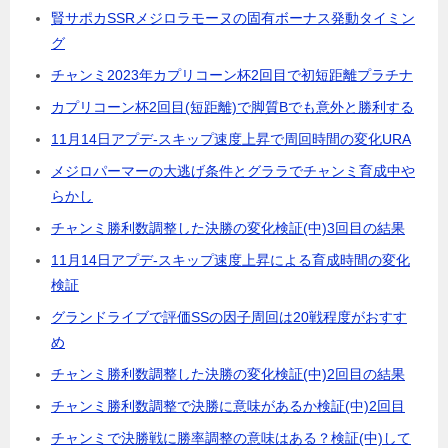
賢サポカSSRメジロラモーヌの固有ボーナス発動タイミン
グ
チャンミ2023年カプリコーン杯2回目で初短距離プラチナ
カプリコーン杯2回目(短距離)で脚質Bでも意外と勝利する
11月14日アプデ-スキップ速度上昇で周回時間の変化URA
メジロパーマーの大逃げ条件とグララでチャンミ育成中や
らかし
チャンミ勝利数調整した決勝の変化検証(中)3回目の結果
11月14日アプデ-スキップ速度上昇による育成時間の変化
検証
グランドライブで評価SSの因子周回は20戦程度がおすす
め
チャンミ勝利数調整した決勝の変化検証(中)2回目の結果
チャンミ勝利数調整で決勝に意味があるか検証(中)2回目
チャンミで決勝戦に勝率調整の意味はある？検証(中)して