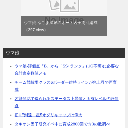
ウマ娘-ゆこま温泉のオート因子周回編成
（297 view）
ウマ娘
ウマ娘-評価点「B」から「SS+ランク」(UG不明)に必要な
合計査定数値メモ
チーム競技場クラス6ボーダー維持ラインが急上昇で再育
成
才能開花で得られるステータス上昇値と固有レベルの評価
点
初UE到達！星5オグリキャップは偉大
タキオン因子研究イベ中に育成2800回で☆3の数調べ