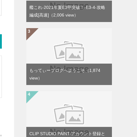
艦これ-2021年夏E3甲突破！-E3-4-攻略
編成[高速]
（2,006 view）
もってぃーブログへようこそ
（1,874
view）
CLIP STUDIO PAINT-アカウント登録と