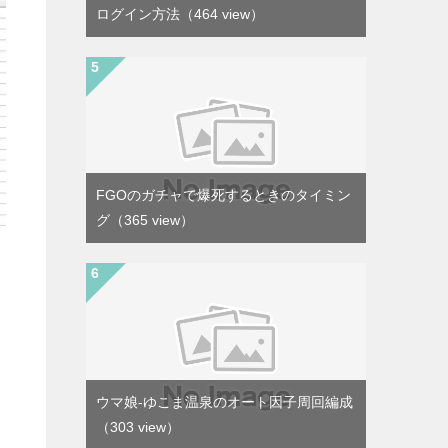
ログイン方法
（464 view）
FGOのガチャで爆死するときのタイミン
グ
（365 view）
ウマ娘-ゆこま温泉のオート因子周回編成
（303 view）