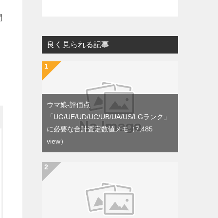
問
良く見られる記事
ウマ娘-評価点
「UG/UE/UD/UC/UB/UA/US/LGランク」
に必要な合計査定数値メモ
（7,485
view）