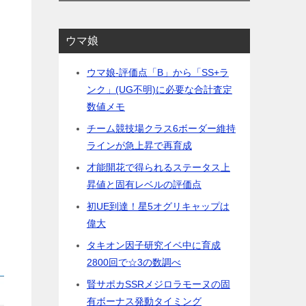
ウマ娘
ウマ娘-評価点「B」から「SS+ラ
ンク」(UG不明)に必要な合計査定
数値メモ
チーム競技場クラス6ボーダー維持
ラインが急上昇で再育成
才能開花で得られるステータス上
昇値と固有レベルの評価点
初UE到達！星5オグリキャップは
偉大
タキオン因子研究イベ中に育成
2800回で☆3の数調べ
賢サポカSSRメジロラモーヌの固
有ボーナス発動タイミング