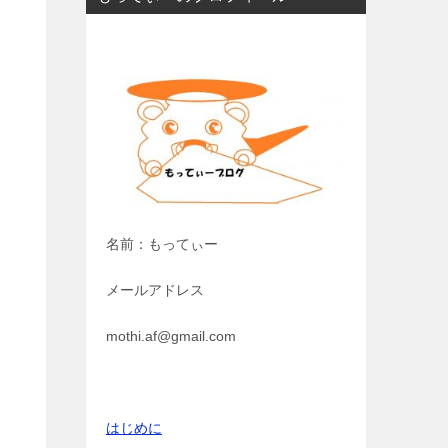
名前：もってぃー
メールアドレス
mothi.af@gmail.com
はじめに