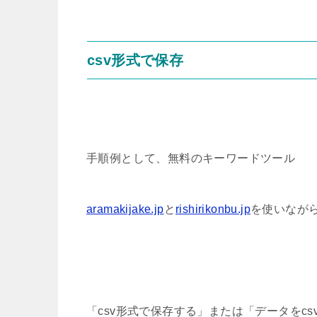
csv形式で保存
手順例として、無料のキーワードツール
aramakijake.jp
と
rishirikonbu.jp
を使いなが
「csv形式で保存する」または「データをc