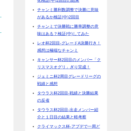
化検証(中)2回目の結果
チャンミ勝利数調整で決勝に意味
があるか検証(中)2回目
チャンミで決勝戦に勝率調整の意
味はある？検証(中)してみた
レオ杯2回目-グレードA決勝行き！
感想は極端なチャンミ
キャンサー杯2回目のメンバー「ク
リスマスオグリ」ぎり完成！
ジェミニ杯2周目グレードリーグの
戦績と感想
タウラス杯2回目-戦績と決勝結果
の反省
タウラス杯2回目-出走メンバー紹
介と１日目の結果と軽考察
クライマックス杯-アプデで一周ど