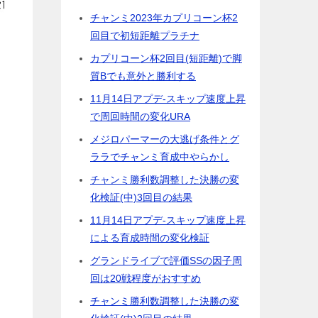
チャンミ2023年カプリコーン杯2
回目で初短距離プラチナ
カプリコーン杯2回目(短距離)で脚
質Bでも意外と勝利する
11月14日アプデ-スキップ速度上昇
で周回時間の変化URA
メジロパーマーの大逃げ条件とグ
ララでチャンミ育成中やらかし
チャンミ勝利数調整した決勝の変
化検証(中)3回目の結果
11月14日アプデ-スキップ速度上昇
による育成時間の変化検証
グランドライブで評価SSの因子周
回は20戦程度がおすすめ
チャンミ勝利数調整した決勝の変