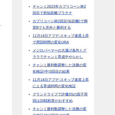
チャンミ2023年カプリコーン杯2
回目で初短距離プラチナ
カプリコーン杯2回目(短距離)で脚
質Bでも意外と勝利する
11月14日アプデ-スキップ速度上昇
で周回時間の変化URA
メジロパーマーの大逃げ条件とグ
ララでチャンミ育成中やらかし
チャンミ勝利数調整した決勝の変
化検証(中)3回目の結果
11月14日アプデ-スキップ速度上昇
による育成時間の変化検証
グランドライブで評価SSの因子周
回は20戦程度がおすすめ
チャンミ勝利数調整した決勝の変