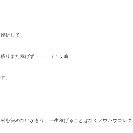
に挫折して、
に移りまた稼げず・・・（ｒｙ略
です。
教材を決めないかぎり、一生稼げることはなくノウハウコレク
。