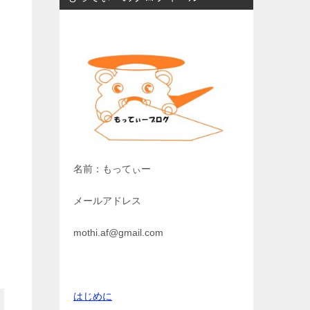
名前：もってぃー
メールアドレス
mothi.af@gmail.com
はじめに