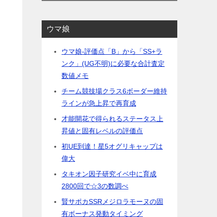
ウマ娘
ウマ娘-評価点「B」から「SS+ラ
ンク」(UG不明)に必要な合計査定
数値メモ
チーム競技場クラス6ボーダー維持
ラインが急上昇で再育成
才能開花で得られるステータス上
昇値と固有レベルの評価点
初UE到達！星5オグリキャップは
偉大
タキオン因子研究イベ中に育成
2800回で☆3の数調べ
賢サポカSSRメジロラモーヌの固
有ボーナス発動タイミング