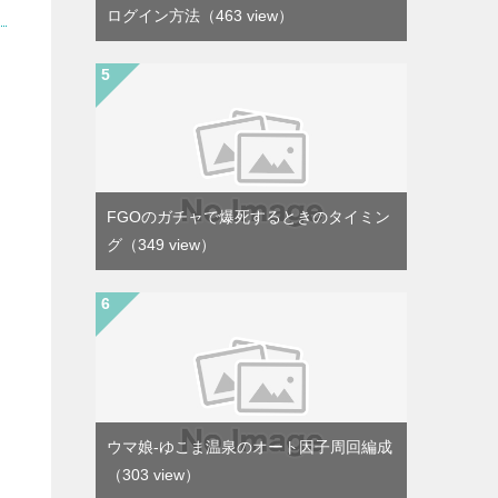
ログイン方法
（463 view）
FGOのガチャで爆死するときのタイミン
グ
（349 view）
ウマ娘-ゆこま温泉のオート因子周回編成
（303 view）