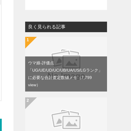
良く見られる記事
ウマ娘-評価点
「UG/UE/UD/UC/UB/UA/US/LGランク」
に必要な合計査定数値メモ
（7,799
view）