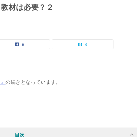
教材は必要？２
0
0
？』
の続きとなっています。
目次