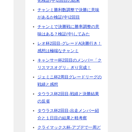
化検証(中)2回目の結果
チャンミ勝利数調整で決勝に意味
があるか検証(中)2回目
チャンミで決勝戦に勝率調整の意
味はある？検証(中)してみた
レオ杯2回目-グレードA決勝行き！
感想は極端なチャンミ
キャンサー杯2回目のメンバー「ク
リスマスオグリ」ぎり完成！
ジェミニ杯2周目グレードリーグの
戦績と感想
タウラス杯2回目-戦績と決勝結果
の反省
タウラス杯2回目-出走メンバー紹
介と１日目の結果と軽考察
クライマックス杯-アプデで一周ど