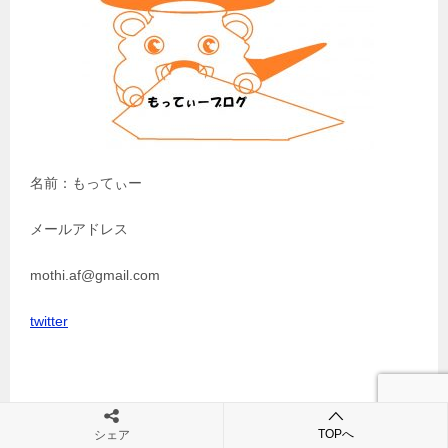
ョ
ン
名前：もってぃー
メールアドレス
mothi.af@gmail.com
twitter
はじめに
TOPへ
シェア